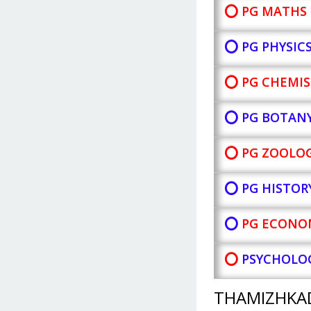
⭕ PG MATHS 
⭕ PG PHYSIC
⭕ PG CHEMIS
⭕ PG BOTAN
⭕ PG ZOOLOG
⭕ PG HISTOR
⭕
PG ECONOM
⭕
PSYCHOLOG
THAMIZHKA