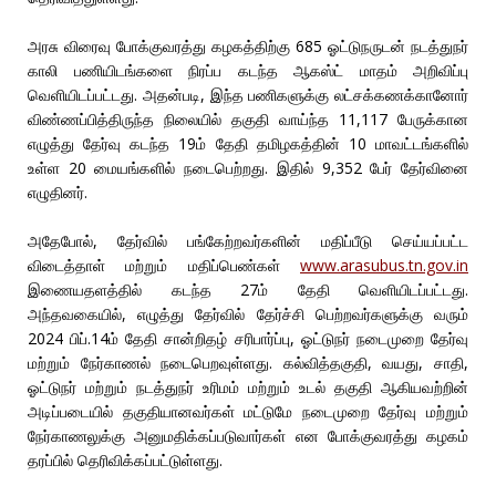
அரசு விரைவு போக்குவரத்து கழகத்திற்கு 685 ஓட்டுநருடன் நடத்துநர்
காலி பணியிடங்களை நிரப்ப கடந்த ஆகஸ்ட் மாதம் அறிவிப்பு
வெளியிடப்பட்டது. அதன்படி, இந்த பணிகளுக்கு லட்சக்கணக்கானோர்
விண்ணப்பித்திருந்த நிலையில் தகுதி வாய்ந்த 11,117 பேருக்கான
எழுத்து தேர்வு கடந்த 19ம் தேதி தமிழகத்தின் 10 மாவட்டங்களில்
உள்ள 20 மையங்களில் நடைபெற்றது. இதில் 9,352 பேர் தேர்வினை
எழுதினர்.
அதேபோல், தேர்வில் பங்கேற்றவர்களின் மதிப்பீடு செய்யப்பட்ட
விடைத்தாள் மற்றும் மதிப்பெண்கள்
www.arasubus.tn.gov.in
இணையதளத்தில் கடந்த 27ம் தேதி வெளியிடப்பட்டது.
அந்தவகையில், எழுத்து தேர்வில் தேர்ச்சி பெற்றவர்களுக்கு வரும்
2024 பிப்.14ம் தேதி சான்றிதழ் சரிபார்ப்பு, ஓட்டுநர் நடைமுறை தேர்வு
மற்றும் நேர்காணல் நடைபெறவுள்ளது. கல்வித்தகுதி, வயது, சாதி,
ஓட்டுநர் மற்றும் நடத்துநர் உரிமம் மற்றும் உடல் தகுதி ஆகியவற்றின்
அடிப்படையில் தகுதியானவர்கள் மட்டுமே நடைமுறை தேர்வு மற்றும்
நேர்காணலுக்கு அனுமதிக்கப்படுவார்கள் என போக்குவரத்து கழகம்
தரப்பில் தெரிவிக்கப்பட்டுள்ளது.