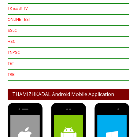
TK கல்வி TV
ONLINE TEST
SSLC
HSC
TNPSC
TET
TRB
THAMIZHKADAL Android Mobile Application