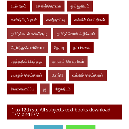
உடல் நலம்
உதவித்தொகை
ஓய்வூதியம்
கண்டுபிடிப்புகள்
கலந்தாய்வு
கல்விச் செய்திகள்
தமிழ்க்கடல் கல்வி்குழு
தமிழ்ச்சொல் அறிவோம்
தெரிந்துகொள்வோம்
தேர்வு
நம்பிக்கை
படித்ததில் பிடித்தது
புராணச் செய்திகள்
பொதுச் செய்திகள்
போற்றி
வங்கிச் செய்திகள்
வேலைவாய்ப்பு
ஜ
ஜோதிடம்
1 to 12th std All subjects text books download
T/M and E/M