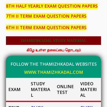
8TH HALF YEARLY EXAM QUESTION PAPERS
7TH II TERM EXAM QUESTION PAPERS
6TH II TERM EXAM QUESTION PAPERS
THAMIZHKADAL STUDY MATERIAL
கிழே உள்ள தலைப்பை தொடவும்
FOLLOW THE THAMIZHKADAL WEBSITES
WWW.THAMIZHKADAL.COM
STUDY
VIDEO
ONLINE
EXAM
MATERIA
MATERI
TEST
L
AL