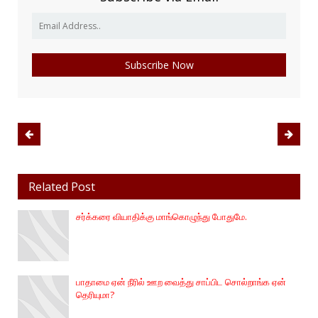
Related Post
சர்க்கரை வியாதிக்கு மாங்கொழுந்து போதுமே.
பாதாமை ஏன் நீரில் ஊற வைத்து சாப்பிட சொல்றாங்க ஏன்
தெரியுமா?