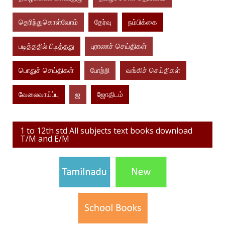
தெரிந்துகொள்வோம்
தேர்வு
நம்பிக்கை
படித்ததில் பிடித்தது
புராணச் செய்திகள்
பொதுச் செய்திகள்
போற்றி
வங்கிச் செய்திகள்
வேலைவாய்ப்பு
ஜ
ஜோதிடம்
1 to 12th std All subjects text books download
T/M and E/M