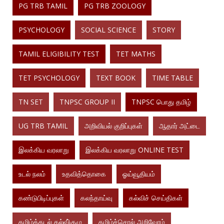
PG TRB TAMIL
PG TRB ZOOLOGY
PSYCHOLOGY
SOCIAL SCIENCE
STORY
TAMIL ELIGIBILITY TEST
TET MATHS
TET PSYCHOLOGY
TEXT BOOK
TIME TABLE
TN SET
TNPSC GROUP II
TNPSC பொது தமிழ்
UG TRB TAMIL
அறிவியல் குறிப்புகள்
ஆதார் அட்டை
இலக்கிய வரலாறு
இலக்கிய வரலாறு ONLINE TEST
உடல் நலம்
உதவித்தொகை
ஓய்வூதியம்
கண்டுபிடிப்புகள்
கலந்தாய்வு
கல்விச் செய்திகள்
தமிழ்க்கடல் கல்வி்குழு
தமிழ்ச்சொல் அறிவோம்