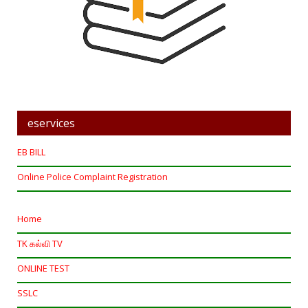
eservices
EB BILL
Online Police Complaint Registration
Home
TK கல்வி TV
ONLINE TEST
SSLC