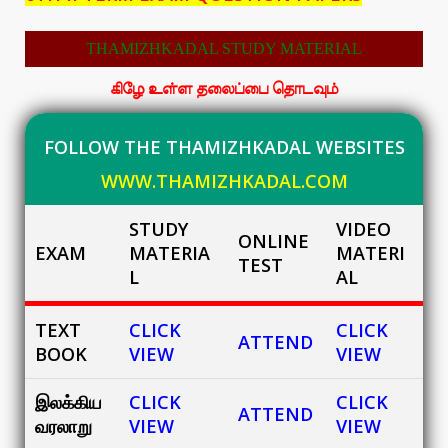
THAMIZHKADAL STUDY MATERIAL
கிழே உள்ள தலைப்பை தொடவும்
FOLLOW THE THAMIZHKADAL WEBSITES
WWW.THAMIZHKADAL.COM
STUDY
VIDEO
ONLINE
EXAM
MATERIA
MATERI
TEST
L
AL
TEXT
CLICK
CLICK
ATTEND
BOOK
VIEW
VIEW
இலக்கிய
CLICK
CLICK
ATTEND
வரலாறு
VIEW
VIEW