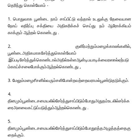
தெரிந்து கொள்வோம் -
1. பொதுவாக பூண்டை நாம் சாப்பிட்டு வந்தால் உடலுக்கு தேவையான
நோய் எதிர்ப்பு சக்தியை அதிகரிக்கச் செய்து நம் ஆரோக்கியம்
காக்கும் ஆற்றல் கொண்டது .
2. குளிர்மற்றும்மழைக்காலங்களில்,
பூண்டைஅதிகமாகசேர்த்துகொள்வோம்
.இப்படிசேர்த்துக்கொண்டால்அதில்உள்ளஆன்டிபயாடிக்வைரஸால்ஏற்படு
ம்காய்ச்சலைபோக்கும்ஆற்றல்கொண்டது ,
3. மேலும்மழைசீசனில்வரும்சளிபோன்றவற்றைவராமல்பூண்டுதடுக்கும்.
4.
தினமும்பூண்டைசமையலில்சேர்த்துசாப்பிடும்போதுஅதுநம்உடலில்சர்க்க
ரைஅளவைகட்டுப்படுத்தும்ஆற்றல்கொண்டது .
5.
தினமும்பூண்டைசமையலில்சேர்த்துசாப்பிடும்போதுரத்தஅழுத்தத்தைகு
றைக்கும்.