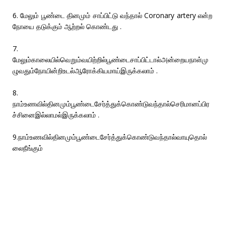
6. மேலும் பூண்டை தினமும் சாப்பிட்டு வந்தால் Coronary artery என்ற
நோயை தடுக்கும் ஆற்றல் கொண்டது .
7.
மேலும்காலையில்வெறும்வயிற்றில்பூண்டைசாப்பிட்டால்அன்றையநாள்மு
ழுவதும்நோயின்றிஉடல்ஆரோக்கியமாய்இருக்கலாம் .
8.
நாம்உணவில்தினமும்பூண்டைசேர்த்துக்கொண்டுவந்தால்செரிமானப்பிர
ச்சினைஇல்லாமல்இருக்கலாம் .
9.நாம்உணவில்தினமும்பூண்டைசேர்த்துக்கொண்டுவந்தால்வாயுதொல்
லைநீங்கும்