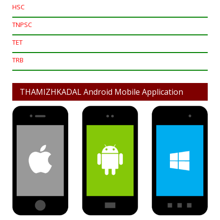
HSC
TNPSC
TET
TRB
THAMIZHKADAL Android Mobile Application