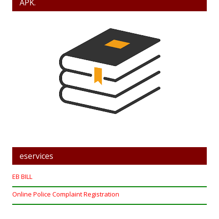
APK.
eservices
EB BILL
Online Police Complaint Registration