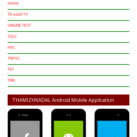
Home
TK கல்வி TV
ONLINE TEST
SSLC
HSC
TNPSC
TET
TRB
THAMIZHKADAL Android Mobile Application