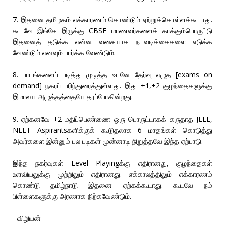
7. இதனை தமிழகம் எக்காரணம் கொண்டும் ஏற்றுக்கொள்ளக்கூடாது.
கூடவே இங்கே இருக்கு CBSE மாணவர்களைக் காக்கும்பொருட்டு
இதனைத் தடுக்க என்ன வகையாக நடவடிக்கைகளை எடுக்க
வேண்டும் எனவும் பார்க்க வேண்டும்.
8. பாடங்களைப் படித்து முடித்த உடனே தேர்வு எழுத [exams on
demand] நகரப் பரிந்துரைத்துள்ளது. இது +1,+2 குழந்தைகளுக்கு
இமாலய அழுத்தத்தையே தரப்போகின்றது.
9. ஏற்கனவே +2 மதிப்பெண்ணை ஒரு பொருட்டாகக் கருதாத JEEE,
NEET Aspirantsகளிக்குக் கூடுதலாக 6 மாதங்கள் கொடுத்து
அவர்களை இன்னும் பல படிகள் முன்னாடி நிறுத்தவே இந்த ஏற்பாடு.
இந்த நகர்வுகள் Level Playingக்கு எதிரானது, குழந்தைகள்
உளவியலுக்கு முற்றிலும் எதிரானது. எக்காலத்திலும் எக்காரணம்
கொண்டு தமிழ்நாடு இதனை ஏற்கக்கூடாது. கூடவே நம்
பிள்ளைகளுக்கு அரணாக நிற்கவேண்டும்.
- விழியன்