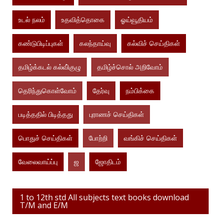
உடல் நலம்
உதவித்தொகை
ஓய்வூதியம்
கண்டுபிடிப்புகள்
கலந்தாய்வு
கல்விச் செய்திகள்
தமிழ்க்கடல் கல்வி்குழு
தமிழ்ச்சொல் அறிவோம்
தெரிந்துகொள்வோம்
தேர்வு
நம்பிக்கை
படித்ததில் பிடித்தது
புராணச் செய்திகள்
பொதுச் செய்திகள்
போற்றி
வங்கிச் செய்திகள்
வேலைவாய்ப்பு
ஜ
ஜோதிடம்
1 to 12th std All subjects text books download
T/M and E/M