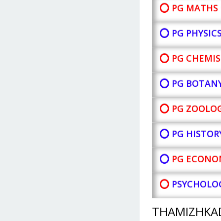
⭕ PG MATHS 
⭕ PG PHYSIC
⭕ PG CHEMIS
⭕ PG BOTAN
⭕ PG ZOOLOG
⭕ PG HISTOR
⭕
PG ECONOM
⭕
PSYCHOLOG
THAMIZHKA