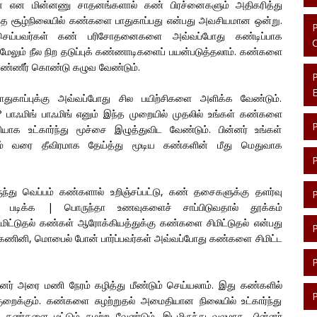
 என மின்னணு சாதனங்களால் கண் பிரச்னைகளும் அதிகரித்து
த சூழ்நிலையில் கண்களை பாதுகாப்பது என்பது அவசியமான ஒன்று.
ெய்பவர்கள் கண் பரிசோதனைகளை அவ்வப்போது கண்டிப்பாக
மேலும் நீல நிற தடுப்புக் கண்ணாடிகளைப் பயன்படுத்தலாம். கண்களை
 தண்ணீர் கொண்டு கழுவ வேண்டும்.
துகாப்புக்கு அவ்வப்போது சில பயிற்சிகளை அளிக்க வேண்டும்.
 பாஃமிங் பாஃமிங் எனும் இந்த முறையில் முதலில் உங்கள் கண்களை
ாக உட்கார்ந்து மூச்சை இழுத்துவிட வேண்டும். பின்னர் உங்கள்
ம் வரை தீவிரமாக தேய்த்து மூடிய கண்களின் மீது மெதுவாக
்து வெப்பம் கண்களால் உறிஞ்சப்பட்டு, கண் தசைகளுக்கு தளர்வு
ம் படிக்க | பொருந்தா உணவுகளைச் சாப்பிடுவதால் தூக்கம்
ிமிட்டுதல் கண்கள் ஆரோக்கியத்துக்கு கண்களை சிமிட்டுதல் என்பது
கணினி, மொபைல் போன் பார்ப்பவர்கள் அவ்வப்போது கண்களை சிமிட்ட
ன்னர் அரை மணி நேரம் கழித்து மீண்டும் செய்யலாம். இது கண்களில்
றைக்கும். கண்களை சுழற்றுதல் அமைதியான நிலையில் உட்கார்ந்து
்களை மட்டும் சுழற்ற வேண்டும். இடமிருந்து வலமாக, பின்னர்