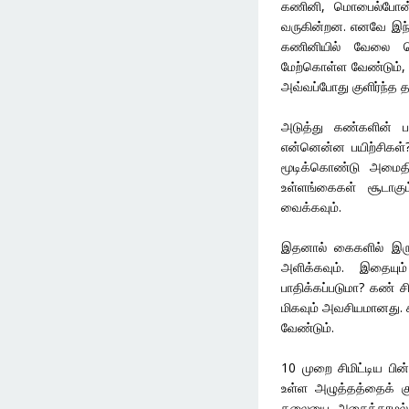
கணினி, மொபைல்போன்
வருகின்றன. எனவே இந்
கணினியில் வேலை ச
மேற்கொள்ள வேண்டும், 
அவ்வப்போது குளிர்ந்த
அடுத்து கண்களின் பா
என்னென்ன பயிற்சிகள்?
மூடிக்கொண்டு அமைதிய
உள்ளங்கைகள் சூடாகு
வைக்கவும்.
இதனால் கைகளில் இருந
அளிக்கவும். இதையு
பாதிக்கப்படுமா? கண் ச
மிகவும் அவசியமானது. 
வேண்டும்.
10 முறை சிமிட்டிய பி
உள்ள அழுத்தத்தைக் கு
தலையை அசைக்காமல் கண