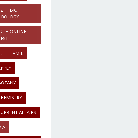
12TH BIO
ZOOLOGY
12TH ONLINE
TEST
12TH TAMIL
APPLY
BOTANY
CHEMISTRY
CURRENT AFFAIRS
D A