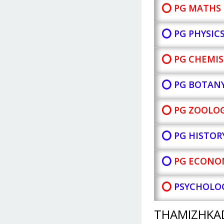
⭕ PG MATHS 
⭕ PG PHYSIC
⭕ PG CHEMIS
⭕ PG BOTAN
⭕ PG ZOOLOG
⭕ PG HISTOR
⭕
PG ECONOM
⭕
PSYCHOLOG
THAMIZHKA