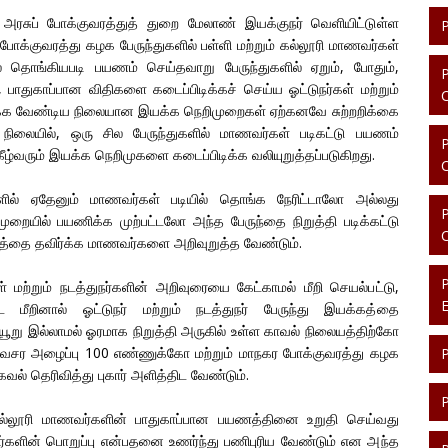
ரசுப் போக்குவரத்துத் துறை மேலாண் இயக்குநர் வெளியிட்டுள்ள
 போக்குவரத்து கழக பேருந்துகளில் பள்ளி மற்றும் கல்லூரி மாணவர்கள்
ில் தொங்கியபடி பயணம் செய்தவாறு பேருந்துகளில் ஏறும், போதும்,
, பாதுகாப்பான விதிகளை கடைப்பிடிக்கச் செய்ய ஓட்டுநர்கள் மற்றும்
டிக்க வேண்டிய நிலையான இயக்க நெறிமுறைகள் ஏற்கனவே சுற்றறிக்கை
்ட நிலையில், ஒரு சில பேருந்துகளில் மாணவர்கள் படிகட்டு பயணம்
ீழ்வரும் இயக்க நெறிமுகளை கடைப்பிடிக்க வலியுறுத்தப்படுகிறது.
ளில் ஏதேனும் மாணவர்கள் படியில் தொங்க நேரிட்டாலோ அல்லது
 முறையில் பயணிக்க முற்பட்டலோ அந்த பேருந்தை நிறுத்தி படிக்கட்டு
த்தை தவிர்க்க மாணவர்களை அறிவுறுத்த வேண்டும்.
் மற்றும் நடத்துநர்களின் அறிவுரையை கேட்காமல் மீறி செயல்பட்டு,
ை மீறினால் ஓட்டுநர் மற்றும் நடத்துநர் பேருந்து இயக்கத்தை
யூறு இல்லாமல் ஓரமாக நிறுத்தி அருகில் உள்ள காவல் நிலையத்திற்கோ
சர அழைப்பு 100 எண்ணுக்கோ மற்றும் மாநகர போக்குவரத்து கழக
தகவல் தெரிவித்து புகார் அளித்திட வேண்டும்.
, கல்லூரி மாணவர்களின் பாதுகாப்பான பயணத்தினை உறுதி செய்வது
துநர்களின் பொறுப்பு என்பதனை உணர்ந்து பணிபுரிய வேண்டும் என அந்த