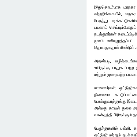
இதுதொடர்பாக மாநகர அ
சுற்றறிக்கையில், மாநகர
பேருந்து படிக்கட்டுகள
பயணம் செய்யும்போதும்
நடத்துநர்கள் கடைப்பி
மூலம் வலியுறுத்தப்பட
தொடருவதால் மீண்டும் க
அதன்படி, வழித்தடங்க
உயிருக்கு பாதுகாப்பற்ற
மற்றும் முறையற்ற பயண
மாணவர்கள், ஓட்டுநர்கள
நிலைமை கட்டுப்பாட்ட
போக்குவரத்துக்கு இடை
அல்லது காவல் துறை அவ
வான்தந்தி பிரிவுக்கும் 
பேருந்துகளில் பள்ளி
ஓட்டுநர் மற்றும் நடத்