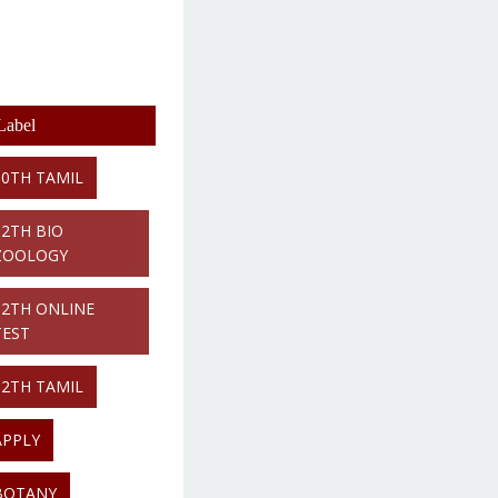
Label
10TH TAMIL
12TH BIO
ZOOLOGY
12TH ONLINE
TEST
12TH TAMIL
APPLY
BOTANY