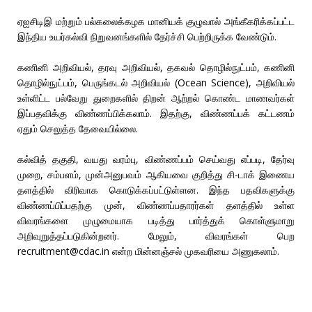
ஏஐசிடிஇ மற்றும் பல்கலைக்கழக மானியக் குழுவால் அங்கீகரிக்கப்பட்ட
இந்திய உயர்கல்வி நிறுவனங்களில் தேர்ச்சி பெற்றிருக்க வேண்டும்.
கணினி அறிவியல், தரவு அறிவியல், தகவல் தொழில்நுட்பம், கணினி
தொழில்நுட்பம், பெருங்கடல் அறிவியல் (Ocean Science), அறிவியல்
உள்ளிட்ட பல்வேறு துறைகளில் திறன் ஆற்றல் கொண்ட மாணவர்கள்
இப்பதவிக்கு விண்ணப்பிக்கலாம். இதற்கு, விண்ணப்பக் கட்டணம்
ஏதும் செலுத்த தேவையில்லை.
கல்வித் தகுதி, வயது வரம்பு, விண்ணப்பம் செய்வது எப்படி, தேர்வு
முறை, சம்பளம், முன்அனுபவம் ஆகியவை குறித்து சி-டாக் இணைய
தளத்தில் விரிவாக கொடுக்கப்பட்டுள்ளன. இந்த பதவிகளுக்கு
விண்ணப்பிப்பதற்கு முன், விண்ணப்பதாரர்கள் தளத்தில் உள்ள
விவரங்களை முழுமையாக படித்து பார்த்துக் கொள்ளுமாறு
அறிவுறுத்தப்படுகின்றனர். மேலும், விவரங்கள் பெற
recruitment@cdac.in என்ற மின்னஞ்சல் முகவரியை அணுகலாம்.