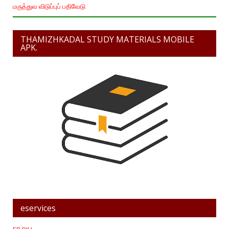
மருத்துவ விடுப்புப் பதிவேடு
THAMIZHKADAL STUDY MATERIALS MOBILE
APK.
eservices