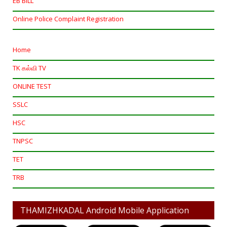
EB BILL
Online Police Complaint Registration
Home
TK கல்வி TV
ONLINE TEST
SSLC
HSC
TNPSC
TET
TRB
THAMIZHKADAL Android Mobile Application