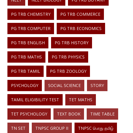
PG TRB CHEMISTRY
PG TRB COMMERCE
PG TRB COMPUTER
PG TRB ECONOMICS
PG TRB ENGLISH
PG TRB HISTORY
PG TRB MATHS
PG TRB PHYSICS
PG TRB TAMIL
PG TRB ZOOLOGY
PSYCHOLOGY
SOCIAL SCIENCE
STORY
TAMIL ELIGIBILITY TEST
TET MATHS
TET PSYCHOLOGY
TEXT BOOK
TIME TABLE
TN SET
TNPSC GROUP II
TNPSC பொது தமிழ்