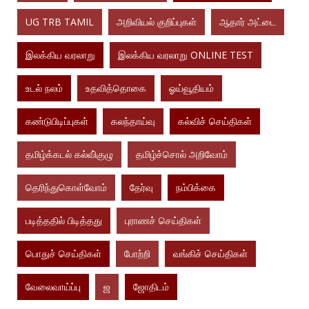
UG TRB TAMIL
அறிவியல் குறிப்புகள்
ஆதார் அட்டை
இலக்கிய வரலாறு
இலக்கிய வரலாறு ONLINE TEST
உடல் நலம்
உதவித்தொகை
ஓய்வூதியம்
கண்டுபிடிப்புகள்
கலந்தாய்வு
கல்விச் செய்திகள்
தமிழ்க்கடல் கல்வி்குழு
தமிழ்ச்சொல் அறிவோம்
தெரிந்துகொள்வோம்
தேர்வு
நம்பிக்கை
படித்ததில் பிடித்தது
புராணச் செய்திகள்
பொதுச் செய்திகள்
போற்றி
வங்கிச் செய்திகள்
வேலைவாய்ப்பு
ஜ
ஜோதிடம்