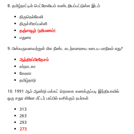
8.
தமிழ்நாட்டில்
பெட்ரோலியம்
கண்டறியப்பட்டுள்ள
இடம்
திருநெல்வேலி
திருச்சிராப்பள்ளி
(
)
தஞ்சாவூர்
நரிமணம்
மதுரை
9.
?
பின்வருவனவற்றுள்
மிக
நீண்ட
கடற்கரையை
உடைய
மாநிலம்
எது
ஆந்திரப்பிரதேசம்
கர்நாடகா
கேரளா
தமிழ்நாடு
10. 1991
ஆம்
ஆண்டு
மக்கட்
தொகை
கணக்குப்படி
இந்தியாவில்
ஒரு
சதுர
கிலோ
மீட்டர்
பரப்பில்
வசிக்கும்
நபர்கள்
313
263
293
273