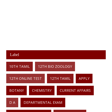
Label
10TH TAMIL
12TH BIO ZOOLOGY
12TH ONLINE TEST
12TH TAMIL
APPLY
BOTANY
CHEMISTRY
CURRENT AFFAIRS
D A
DEPARTMENTAL EXAM