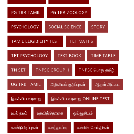
PG TRB TAMIL
PG TRB ZOOLOGY
PSYCHOLOGY
SOCIAL SCIENCE
STORY
TAMIL ELIGIBILITY TEST
TET MATHS
TET PSYCHOLOGY
TEXT BOOK
TIME TABLE
TN SET
TNPSC GROUP II
TNPSC பொது தமிழ்
UG TRB TAMIL
அறிவியல் குறிப்புகள்
ஆதார் அட்டை
இலக்கிய வரலாறு
இலக்கிய வரலாறு ONLINE TEST
உடல் நலம்
உதவித்தொகை
ஓய்வூதியம்
கண்டுபிடிப்புகள்
கலந்தாய்வு
கல்விச் செய்திகள்