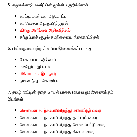
5.
சமூகக்காடு
வளர்ப்பின்
முக்கிய
குறிக்கோள்
காட்டு
மண்
வள
அதிகரிப்பு
காடுகளை
அழகுபடுத்துதல்
விறகு
அளிப்பை
அதிகரித்தல்
சுற்றுப்புறச்
சூழல்
சமநிலையை
நிலைநாட்டுதல்
6.
பின்வருவனவற்றுள்
சரியா
இணைக்கப்படாதது
-
மேகாலயா
ஷில்லாங்
-
மணிபூர்
இம்பால்
-
மிசோராம்
இடாநகர்
-
நாகலாந்து
கொஹிமா
7.
(
)
தமிழ்
நாட்டின்
துரித
ரெயில்
பாதை
ஆசுவுளு
இணைக்கும்
இடங்கள்
சென்னை
கடற்கரையிலிருந்து
மயிலாப்பூர்
வரை
சென்னை
கடற்கரையிலிருந்து
தாம்பரம்
வரை
சென்னை
கடற்கரையிலிருந்து
செங்கல்பட்டு
வரை
சென்னை
கடற்கரையிலிருந்து
கிண்டி
வரை