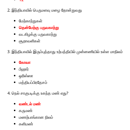
2.
இந்தியாவில்
பெருமளவு
மழை
தோன்றுவது
மேற்காற்றுகள்
தென்மேற்கு
பருவகாற்று
வடகிழக்கு
பருவகாற்று
சூறாவளிகள்
3.
இந்தியாவில்
இரும்புத்தாது
உற்பத்தியில்
முன்னணியில்
உள்ள
மாநிலம்
கோவா
பீஹார்
ஒரிஸ்ஸா
மத்தியப்பிரதேசம்
4.
?
நெல்
சாகுபடிக்கு
உகந்த
மண்
எது
வண்டல்
மண்
கருமண்
மணற்பாங்கான
நிலம்
களிமண்