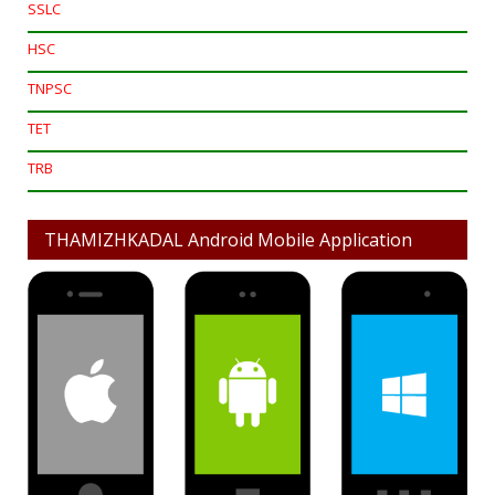
SSLC
HSC
TNPSC
TET
TRB
THAMIZHKADAL Android Mobile Application