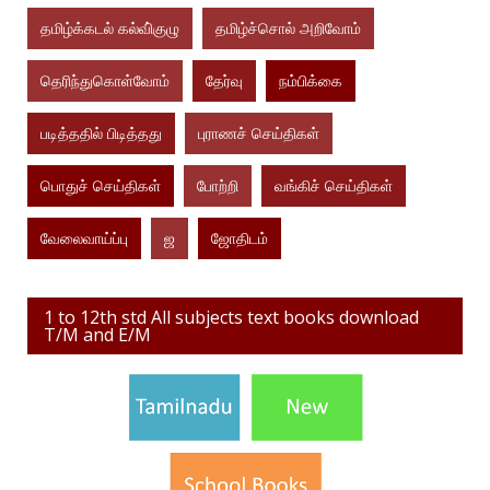
தமிழ்க்கடல் கல்வி்குழு
தமிழ்ச்சொல் அறிவோம்
தெரிந்துகொள்வோம்
தேர்வு
நம்பிக்கை
படித்ததில் பிடித்தது
புராணச் செய்திகள்
பொதுச் செய்திகள்
போற்றி
வங்கிச் செய்திகள்
வேலைவாய்ப்பு
ஜ
ஜோதிடம்
1 to 12th std All subjects text books download
T/M and E/M