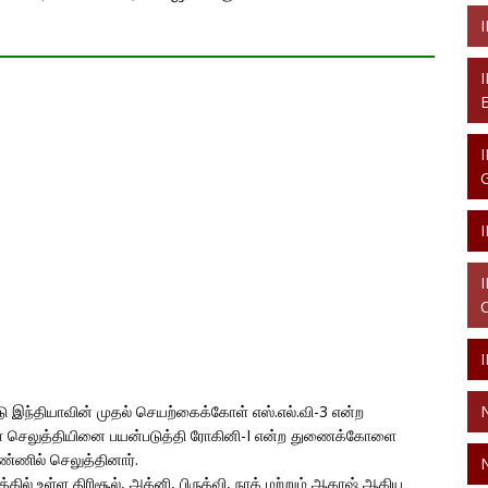
 இந்தியாவின் முதல் செயற்கைக்கோள் எஸ்.எல்.வி-3 என்ற
 செலுத்தியினை பயன்படுத்தி ரோகினி-I என்ற துணைக்கோளை
ண்ணில் செலுத்தினார்.
தில் உள்ள திரிசூல், அக்னி, பிருத்வி, நாக் மற்றும் ஆகாஷ் ஆகிய