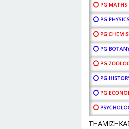
⭕ PG MATHS 
⭕ PG PHYSIC
⭕ PG CHEMIS
⭕ PG BOTAN
⭕ PG ZOOLOG
⭕ PG HISTOR
⭕
PG ECONOM
⭕
PSYCHOLOG
THAMIZHKA