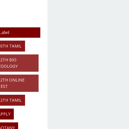
Label
10TH TAMIL
12TH BIO
ZOOLOGY
12TH ONLINE
TEST
12TH TAMIL
APPLY
BOTANY