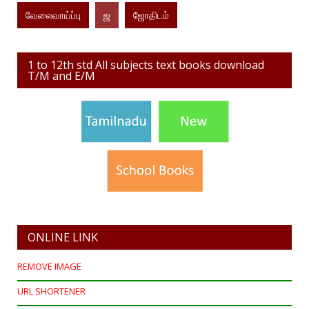
வேலைவாய்ப்பு
ஜ
ஜோதிடம்
1 to 12th std All subjects text books download
T/M and E/M
ONLINE LINK
REMOVE IMAGE
URL SHORTENER