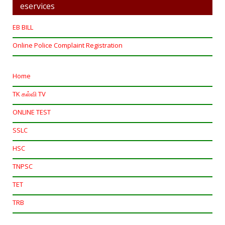
eservices
EB BILL
Online Police Complaint Registration
Home
TK கல்வி TV
ONLINE TEST
SSLC
HSC
TNPSC
TET
TRB