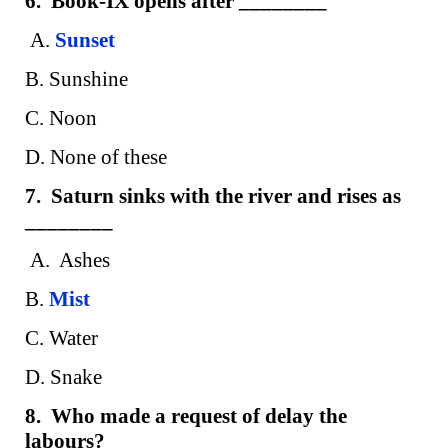
6. Book-IX opens after ________
A.
Sunset
B. Sunshine
C. Noon
D. None of these
7. Saturn sinks with the river and rises as
________
A. Ashes
B.
Mist
C. Water
D. Snake
8. Who made a request of delay the
labours?