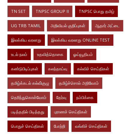
TN SET
TNPSC GROUP II
TNPSC பொது தமிழ்
UG TRB TAMIL
அறிவியல் குறிப்புகள்
ஆதார் அட்டை
இலக்கிய வரலாறு
இலக்கிய வரலாறு ONLINE TEST
உடல் நலம்
உதவித்தொகை
ஓய்வூதியம்
கண்டுபிடிப்புகள்
கலந்தாய்வு
கல்விச் செய்திகள்
தமிழ்க்கடல் கல்வி்குழு
தமிழ்ச்சொல் அறிவோம்
தெரிந்துகொள்வோம்
தேர்வு
நம்பிக்கை
படித்ததில் பிடித்தது
புராணச் செய்திகள்
பொதுச் செய்திகள்
போற்றி
வங்கிச் செய்திகள்