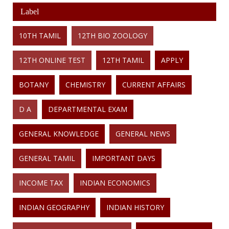
Label
10TH TAMIL
12TH BIO ZOOLOGY
12TH ONLINE TEST
12TH TAMIL
APPLY
BOTANY
CHEMISTRY
CURRENT AFFAIRS
D A
DEPARTMENTAL EXAM
GENERAL KNOWLEDGE
GENERAL NEWS
GENERAL TAMIL
IMPORTANT DAYS
INCOME TAX
INDIAN ECONOMICS
INDIAN GEOGRAPHY
INDIAN HISTORY