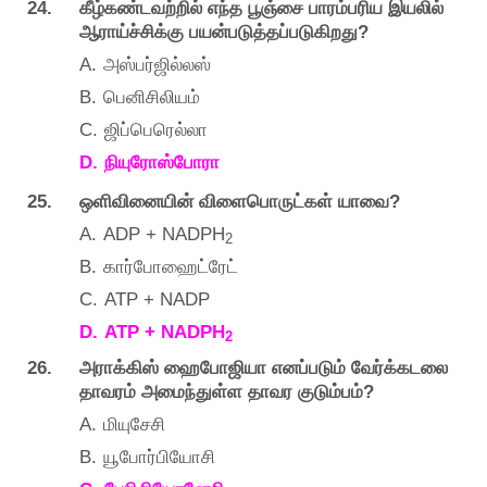
24.
கீழ்கண்டவற்றில்
எந்த
பூஞ்சை
பாரம்பரிய
இயலில்
?
ஆராய்ச்சிக்கு
பயன்படுத்தப்படுகிறது
A.
அஸ்பர்ஜில்லஸ்
B.
பெனிசிலியம்
C.
ஜிப்பெரெல்லா
D.
நியுரோஸ்போரா
25.
?
ஒளிவினையின்
விளைபொருட்கள்
யாவை
A.
ADP + NADPH
2
B.
கார்போஹைட்ரேட்
C.
ATP + NADP
D.
ATP + NADPH
2
26.
அராக்கிஸ்
ஹைபோஜியா
எனப்படும்
வேர்க்கடலை
?
தாவரம்
அமைந்துள்ள
தாவர
குடும்பம்
A.
மியுசேசி
B.
யூபோர்பியோசி