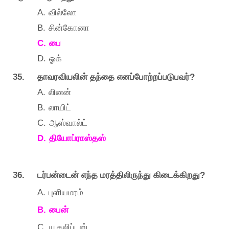
A.
வில்லோ
B.
சின்கோனா
C.
பை
D.
ஓக்
35.
?
தாவரவியலின்
தந்தை
எனப்போற்றப்படுபவர்
A.
லினன்
B.
லாயிட்
C.
ஆஸ்வால்ட்
D.
தியோப்ராஸ்தஸ்
36.
?
டர்பன்டைன்
எந்த
மரத்திலிருந்து
கிடைக்கிறது
A.
புளியமரம்
B.
பைன்
C.
யூகலிப்டஸ்