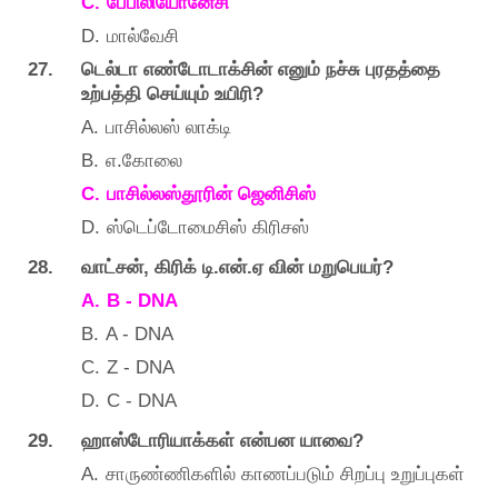
C.
பேபிலியோனேசி
D.
மால்வேசி
27.
டெல்டா
எண்டோடாக்சின்
எனும்
நச்சு
புரதத்தை
?
உற்பத்தி
செய்யும்
உயிரி
A.
பாசில்லஸ்
லாக்டி
B.
.
எ
கோலை
C.
பாசில்லஸ்தூரின்
ஜெனிசிஸ்
D.
ஸ்டெப்டோமைசிஸ்
கிரிசஸ்
28.
,
.
.
?
வாட்சன்
கிரிக்
டி
என்
ஏ
வின்
மறுபெயர்
A.
B - DNA
B.
A - DNA
C.
Z - DNA
D.
C - DNA
29.
?
ஹாஸ்டோரியாக்கள்
என்பன
யாவை
A.
சாருண்ணிகளில்
காணப்படும்
சிறப்பு
உறுப்புகள்