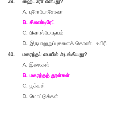
39.
?
ஹைட்ரோ
என்பது
A.
புரோடோசோவா
B.
சிலண்டிரேட்
C.
பிளாஸ்மோடியம்
D.
இருபாலுறுப்புகளைக்
கொண்ட
உயிரி
40.
?
மகரந்தப்
பையில்
அடங்கியது
A.
இலைகள்
B.
மகரந்தத்
தூள்கள்
C.
பூக்கள்
D.
மொட்டுக்கள்