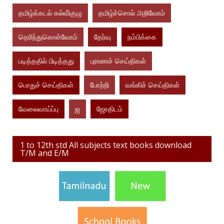
தமிழ்க்கடல் கல்வி்குழு
தமிழ்ச்சொல் அறிவோம்
தெரிந்துகொள்வோம்
தேர்வு
நம்பிக்கை
படித்ததில் பிடித்தது
புராணச் செய்திகள்
பொதுச் செய்திகள்
போற்றி
வங்கிச் செய்திகள்
வேலைவாய்ப்பு
ஜ
ஜோதிடம்
1 to 12th std All subjects text books download
T/M and E/M