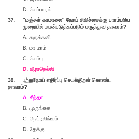
D.
வேப்பமரம்
37. "
"
மஞ்சள்
காமாலை
நோய்
சிகிச்சைக்கு
பாரம்பரிய
?
முறையில்
பயன்படுத்தப்படும்
மருத்துவ
தாவரம்
A.
கருக்கனி
B.
மா
மரம்
C.
வேம்பு
D.
கீழாநெல்லி
38.
புற்றுநோய்
எதிர்ப்பு
செயல்திறன்
கொண்ட
?
தாவரம்
A.
சீத்தா
B.
முருங்கை
C.
நெட்டிலிங்கம்
D.
தேக்கு