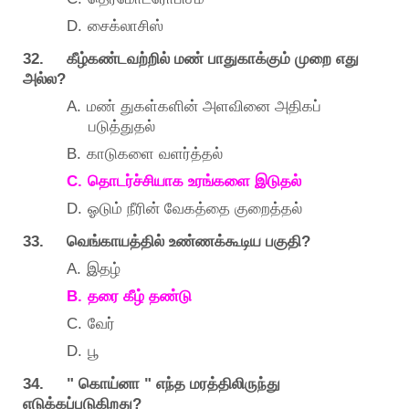
D.
சைக்லாசிஸ்
32.
கீழ்கண்டவற்றில்
மண்
பாதுகாக்கும்
முறை
எது
?
அல்ல
A.
மண்
துகள்களின்
அளவினை
அதிகப்
படுத்துதல்
B.
காடுகளை
வளர்த்தல்
C.
தொடர்ச்சியாக
உரங்களை
இடுதல்
D.
ஓடும்
நீரின்
வேகத்தை
குறைத்தல்
33.
?
வெங்காயத்தில்
உண்ணக்கூடிய
பகுதி
A.
இதழ்
B.
தரை
கீழ்
தண்டு
C.
வேர்
D.
பூ
34. "
"
கொய்னா
எந்த
மரத்திலிருந்து
?
எடுக்கப்படுகிறது