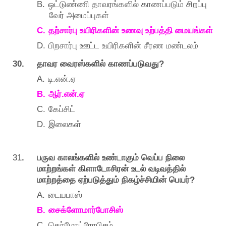
B.
ஒட்டுண்ணி
தாவரங்களில்
காணப்படும்
சிறப்பு
வேர்
அமைப்புகள்
C.
தற்சார்பு
உயிரிகளின்
உணவு
உற்பத்தி
மையங்கள்
D.
பிறசார்பு
ஊட்ட
உயிரிகளின்
சீரண
மண்டலம்
30.
?
தாவர
வைரஸ்களில்
காணப்படுவது
A.
.
.
டி
என்
ஏ
B.
.
.
ஆர்
என்
ஏ
C.
கேப்சிட்
D.
இலைகள்
31
.
பருவ
காலங்களில்
உண்டாகும்
வெப்ப
நிலை
மாற்றங்கள்
கிளாடோசிரன்
உடல்
வடிவத்தில்
?
மாற்றத்தை
ஏற்படுத்தும்
நிகழ்ச்சியின்
பெயர்
A.
டையபாஸ்
B.
சைக்ளோமார்போசிஸ்
C.
தெர்மோட்ரோபிசம்