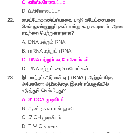
C.
ஹிஸ்டிரோபைட்டா
D.
பிலிகோபைட்டா
22.
மைட்டோகாண்ட்ரியாவை
பாதி
சுயேட்சையான
,
செல்
நுண்ணுறுப்புகள்
என்று
கூற
காரணம்
அவை
?
எவற்றை
பெற்றுள்ளதால்
A.
DNA
RNA
மற்றும்
B.
mRNA
rRNA
மற்றும்
C.
DNA
மற்றும்
ரைபோசோம்கள்
D.
RNA
மற்றும்
ரைபோசோம்கள்
23.
.
.
( tRNA )
இடமாற்றம்
ஆர்
என்
ஏ
ஆற்றல்
மிகு
அமோனோ
அமிலத்தை
இதன்
எப்பகுதியில்
?
எடுத்துச்
செல்கிறது
A.
3' CCA
முடிவிடம்
B.
ஆண்டிகோடான்
நுணி
C.
5' OH
முடிவிடம்
D.
T Ψ C
வளைவு