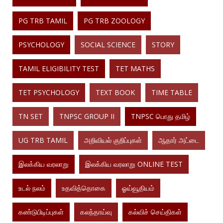
PG TRB TAMIL
PG TRB ZOOLOGY
PSYCHOLOGY
SOCIAL SCIENCE
STORY
TAMIL ELIGIBILITY TEST
TET MATHS
TET PSYCHOLOGY
TEXT BOOK
TIME TABLE
TN SET
TNPSC GROUP II
TNPSC பொது தமிழ்
UG TRB TAMIL
அறிவியல் குறிப்புகள்
ஆதார் அட்டை
இலக்கிய வரலாறு
இலக்கிய வரலாறு ONLINE TEST
உடல் நலம்
உதவித்தொகை
ஓய்வூதியம்
கண்டுபிடிப்புகள்
கலந்தாய்வு
கல்விச் செய்திகள்