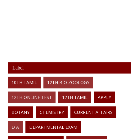
Label
10TH TAMIL
12TH BIO ZOOLOGY
12TH ONLINE TEST
12TH TAMIL
APPLY
BOTANY
CHEMISTRY
CURRENT AFFAIRS
D A
DEPARTMENTAL EXAM