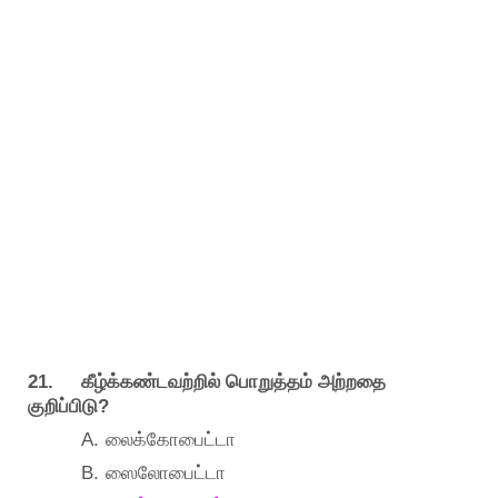
21.
கீழ்க்கண்டவற்றில்
பொறுத்தம்
அற்றதை
?
குறிப்பிடு
A.
லைக்கோபைட்டா
B.
ஸைலோபைட்டா