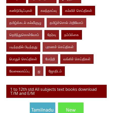
கண்டுபிடிப்புகள்
கலந்தாய்வு
கல்விச் செய்திகள்
தமிழ்க்கடல் கல்வி்குழு
தமிழ்ச்சொல் அறிவோம்
தெரிந்துகொள்வோம்
தேர்வு
நம்பிக்கை
படித்ததில் பிடித்தது
புராணச் செய்திகள்
பொதுச் செய்திகள்
போற்றி
வங்கிச் செய்திகள்
வேலைவாய்ப்பு
ஜ
ஜோதிடம்
1 to 12th std All subjects text books download
T/M and E/M