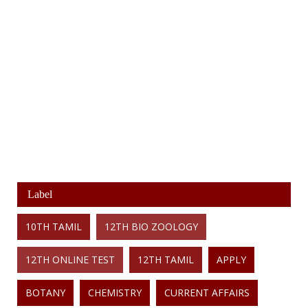
Label
10TH TAMIL
12TH BIO ZOOLOGY
12TH ONLINE TEST
12TH TAMIL
APPLY
BOTANY
CHEMISTRY
CURRENT AFFAIRS