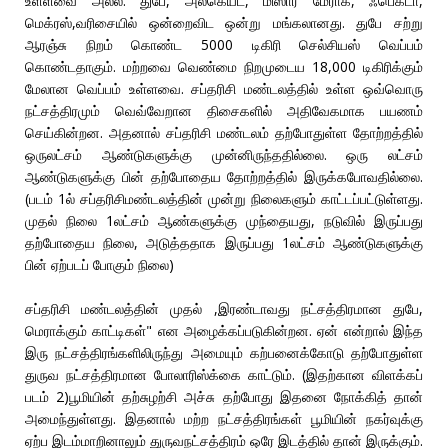
உள்ளவை அல்ல. துபே, அல்கெய்ட், மிஸார் மேராக், ஃபெக்டா,
மெக்ரஸ்,வரிசையில் ஒன்றைவிட ஒன்று மங்கலானது. துபே சற்று
ஆரஞ்சு நிறம் கொண்ட 5000 டிகிரி செல்சியஸ் வெப்பம்
கொண்டதாகும். மற்றவை வெண்மை நிறமுடைய 18,000 டிகிரிக்கும்
மேலான வெப்பம் உள்ளவை. சப்தரிசி மண்டலத்தில் உள்ள ஒவ்வொரு
நட்சத்திரமும் வெவ்வேறான திசைகளில் அதிவேகமாக பயணம்
செய்கின்றன. அதனால் சப்தரிசி மண்டலம் தற்போதுள்ள தோற்றத்தில்
ஒருலட்சம் ஆண்டுகளுக்கு முன்னிருந்ததில்லை. ஒரு லட்சம்
ஆண்டுகளுக்கு பின் தற்போதைய தோற்றத்தில் இருக்கபோவதில்லை.
(படம் 1ல் சப்தரிசிமண்டலத்தின் முன்று நிலைகளும் காட்டப்பட்டுள்ளது.
முதல் நிலை 1லட்சம் ஆண்களுக்கு முந்தையது, நடுவில் இருப்பது
தற்போதைய நிலை, அடுத்ததாக இருப்பது 1லட்சம் ஆண்டுகளுக்கு
பின் ஏற்படப் போகும் நிலை)
சப்தரிசி மண்டலத்தின் முதல் ,இரண்டாவது நட்சத்திரமான துபே,
மெராக்கும் காட்டிகள்" என அழைக்கப்படுகின்றன. ஏன் என்றால் இந்த
இரு நட்சத்திரங்களிலிருந்து அமையும் கற்பனைக்கோடு தற்போதுள்ள
துருவ நட்சத்திரமான போலாரிஸ்க்கை காட்டும். (இதற்கான விளக்கப்
படம் 2)பூமியின் தற்சுழற்சி அச்சு தற்போது இதனை நோக்கித் தான்
அமைந்துள்ளது. இதனால் மற்ற நட்சத்திரங்கள் பூமியின் நகர்வுக்கு
ஏற்ப இடம்மாறினாலும் துருவநட்சத்திரம் ஒரே இடத்தில் தான் இருக்கும்.