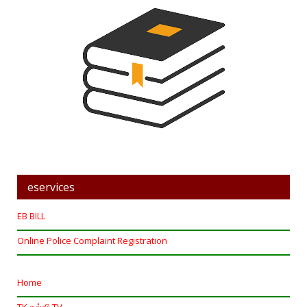
eservices
EB BILL
Online Police Complaint Registration
Home
TK கல்வி TV