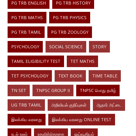
PG TRB ENGLISH
PG TRB HISTORY
PG TRB MATHS
PG TRB PHYSICS
PG TRB TAMIL
PG TRB ZOOLOGY
PSYCHOLOGY
SOCIAL SCIENCE
STORY
TAMIL ELIGIBILITY TEST
TET MATHS
TET PSYCHOLOGY
TEXT BOOK
TIME TABLE
TN SET
TNPSC GROUP II
TNPSC பொது தமிழ்
UG TRB TAMIL
அறிவியல் குறிப்புகள்
ஆதார் அட்டை
இலக்கிய வரலாறு
இலக்கிய வரலாறு ONLINE TEST
உடல் நலம்
உதவித்தொகை
ஓய்வூதியம்