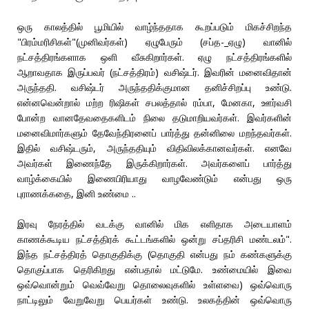
ஒரு காலத்தில் பூமியில் வாழ்ந்ததாக கூறப்படும் மிகச்சிறந்த
"பிரம்மரிசிகள்"(முனிவர்கள்) ஏழுபேரும் (சப்த-_ஏழு) வானில்
நட்சத்திரங்களாக ஒளி வீசுகிறார்கள். ஏழு நட்சத்திரங்களில்
ஆறாவதாக இருப்பவர் (நட்சத்திரம்) வசிஷ்டர். இவரின் மனைவிதான்
அருந்ததி. வசிஷ்டர் அருந்ததிக்குமான தனிச்சிறப்பு உண்டு.
என்னவென்றால் மற்ற ரிஷிகள் சபலத்தால் ரம்பா, மேனகா, ஊர்வசி
போன்ற வானதேவதைகளிடம் நிலை தடுமாறியவர்கள். இவர்களின்
மனைவிமார்களும் தேவேந்திரனைப் பார்த்து தன்னிலை மறந்தவர்கள்.
இதில் வசிஷ்டரும், அருந்ததியும் விதிவிலக்கானவர்கள். எனவே
அவர்கள் இணைந்தே இருக்கிறார்கள். அவர்களைப் பார்த்து
வாழ்க்கையில் இணைபிரியாது வாழவேண்டும் என்பது ஒரு
புராணக்கதை, இனி உண்மை ..
இரவு நேரத்தில் வடக்கு வானில் மிக எளிதாக அடையாளம்
காணக்கூடிய நட்சத்திரக் கூட்டங்களில் ஒன்று சப்தரிசி மண்டலம்".
இந்த நட்சத்திரத் தொகுதிக்கு (தொகுதி என்பது நம் கண்களுக்கு
தொகுப்பாக தெரிகிறது என்பதால் மட்டுமே. உண்மையில் இவை
ஒவ்வொன்றும் வெவ்வேறு தொலைவுகளில் உள்ளவை) ஒவ்வொரு
நாட்டிலும் வேறுவேறு பெயர்கள் உண்டு. உலகத்தின் ஒவ்வொரு