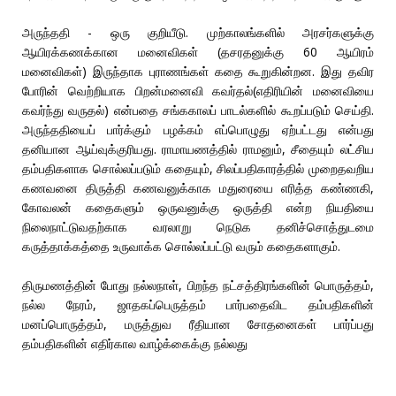
அருந்ததி - ஒரு குறியீடு. முற்காலங்களில் அரசர்களுக்கு
ஆயிரக்கணக்கான மனைவிகள் (தசரதனுக்கு 60 ஆயிரம்
மனைவிகள்) இருந்தாக புராணங்கள் கதை கூறுகின்றன‌. இது தவிர
போரின் வெற்றியாக பிறன்மனைவி கவர்தல்(எதிரியின் மனைவியை
கவர்ந்து வருதல்) என்பதை சங்ககாலப் பாடல்களில் கூறப்படும் செய்தி.
அருந்ததியைப் பார்க்கும் பழக்கம் எப்பொழுது ஏற்பட்டது என்பது
தனியான ஆய்வுக்குரியது. ராமாயணத்தில் ராமனும், சீதையும் லட்சிய
தம்பதிகளாக சொல்லப்படும் கதையும், சிலப்பதிகாரத்தில் முறைதவறிய
கணவனை திருத்தி கணவனுக்காக மதுரையை எரித்த கண்ணகி,
கோவலன் கதைகளும் ஒருவனுக்கு ஒருத்தி என்ற நியதியை
நிலைநாட்டுவதற்காக வரலாறு நெடுக தனிச்சொத்துடமை
கருத்தாக்கத்தை உருவாக்க சொல்லப்பட்டு வரும் கதைகளாகும்.
திருமணத்தின் போது நல்லநாள், பிறந்த நட்சத்திரங்களின் பொருத்தம்,
நல்ல நேரம், ஜாதகப்பெருத்தம் பார்பதைவிட தம்பதிகளின்
மனப்பொருத்தம், மருத்துவ ரீதியான சோதனைகள் பார்ப்பது
தம்பதிகளின் எதிர்கால வாழ்க்கைக்கு நல்லது