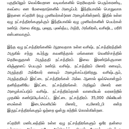
பகுதியிலும் வெவ்வேறான வடிவங்களில் தெரிவதால் பெரும்கரண்டி,
கலப்பை என மேலைநாடுகளில் அழைப்பர். இந்தியாவில் பொதுவாக
இதனை சப்தரிசி (ஏழு முனிவர்கள்)என அழைக்கின்றனர். இதில் உள்ள
ஏழு நட்சத்திரங்களுக்கும் இந்தியாவில் ஏழு முனிவர்களின் பெயர்கள்
உண்டு. அவை கிரது, புலஹ, புலஸ்த்ய, அத்ரி, அங்கிரஸ், வசிஷிட, மரீசி
என்பனவாகும்.
இந்த ஏழு நட்சத்திரங்களில் ஆறாவதாக உள்ள வசிஷ்ட நட்சத்திரத்தின்
அருகில் சற்று கூர்ந்து கவனித்தால் மங்கலான வெளிச்சத்தில்
தெரிவதுதான் அருந்ததி நட்சத்திரம். இவை இரண்டுக்குமான
விஞ்ஞானப் பெயரும் உண்டு. வசிஷ்ட நட்சத்திரம் மிஸார் எனவும்,
அருந்ததி அல்கோர் எனவும் அழைக்கப்படுகிறது. வசிஷ்டரும்,
அருந்ததியும் இரட்டை நட்சத்திரங்கள் அல்ல. ஆனால் ஒவ்வொன்றும்
தனித்தனியே இரட்டை நட்சத்திரங்கள். அதிலும் மிஸார் என
அழைக்கப்படும் வசிஷ்ட நட்சத்திரம்தான் வானவியல் வரலாற்றில்
முதலில் கண்டுபிடிக்கப்ட்ட இரட்டை நட்சத்திரம். 35,000 மில்லியன்
மைல்கள் இடைவெளியில் மிஸார்_ எ,மிஸார்_பி என்ற
இருநட்சத்திரங்களும் ஒற்றை ஒன்று சுற்றிக் கொள்கின்றன.
சப்தரிசி மண்டலத்தில் உள்ள ஏழு நட்சத்திரங்களும் ஒரே தன்மை