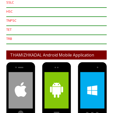
SSLC
HSC
TNPSC
TET
TRB
THAMIZHKADAL Android Mobile Application