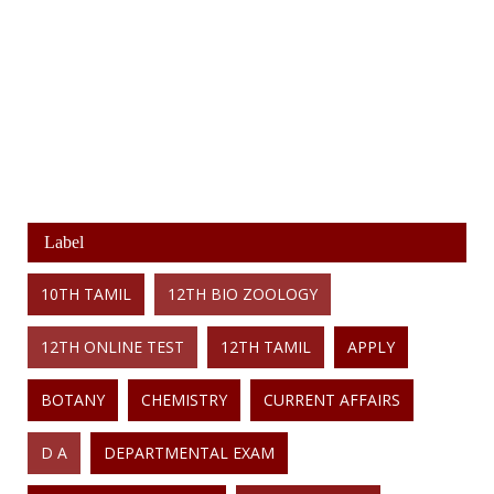
Label
10TH TAMIL
12TH BIO ZOOLOGY
12TH ONLINE TEST
12TH TAMIL
APPLY
BOTANY
CHEMISTRY
CURRENT AFFAIRS
D A
DEPARTMENTAL EXAM