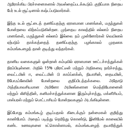
ஆரோக்கிய பிரச்சனைகளால் அவஸ்தைப்படக்கூடும். குறிப்பாக நிறைய
பேர் உடல் சூட்டினால் கஷ்டப்படுவார்கள்.
இந்த உடல் சூட்டைத் தணிப்பதற்கு ஏராளமான பானங்கள், மருந்துகள்
போன்றவை விற்கப்படுகின்றன. முந்தைய காலத்தில் எல்லாம் நிறைய
பானங்கள், மருந்துகள் எல்லாம் இல்லை. நம் முன்னோர்கள் வெயிலால்
ஏற்படும் தாக்கத்தைத் தணிப்பதற்கு பழங்காலம் முதலாக
கம்மங்கூழைத் தான் குடித்து வந்தார்கள்.
தானிய வகைகளுள் ஒன்றான் கம்புவில் ஏராளமான ஊட்டச்சத்துக்கள்
நிரம்பியுள்ளன. அதில் 15% புரோட்டீன் மற்றும் அதிகளவு நார்ச்சத்து,
வைட்டமின் ஈ, வைட்டமின் பி காம்ப்ளக்ஸ், நியாசின், தையமின்,
ரிபோஃப்ளேவின் போன்றவை குறிப்பிடத்தக்கவை. அதோடு
அத்தியாவசியமான அமினோ அமிலங்களான மெத்தியோனைன்
மற்றும் லிசித்தின், கனிமச்சத்துக்களான இரும்புச்சத்து, மக்னீசியம்,
பாஸ்பரஸ் மற்றும் பொட்டாசியம் போன்றவகளும் அடங்கியுள்ளன.
இப்போது கம்மங்கூழ் குடிப்பதால் கிடைக்கும் நன்மைகள் குறித்து
காண்போம். அதைப் படித்து தெரிந்து கொண்டு, இனிமேல் காலையில்
கண்ட உணவுகளை உட்கொள்ளாமல், கம்மங்கூழைத் தயாரித்துக்