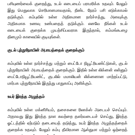
பசியுணர்வைக் குறைத்து, உடல் எடையைப் பராமரிக்க உதவும். மேலும்
இது மெதுவாக செரிமானமாவதால், நீண்ட நேரம் பசி எடுக்காமல்
தடுக்கும். கம்புவில் உள்ள அதிகமான நார்ச்சத்து, அளவுக்கு
அதிகமாக உணவு உண்பதைத் தடுக்கும். எனவே நீங்கள் உடல்
எடையைக் குறைக்க முயற்சிப்பவராக இருந்தால், கம்மங்கூழை
தினமும் காலையில் குடியுங்கள்.
குடல் புற்றுநோயின் அபாயத்தைக் குறைக்கும்
கம்புவில் உள்ள நார்ச்சத்து மற்றும் பைட்டோ நியூட்ரியண்ட்டுகள், குடல்
புற்றுநோயின் அபாயத்தைக் குறைக்கும். இதில் உள்ள லிக்னன் என்னும்
பைட்டோநியூட்ரியண்ட், குடலில் மமாலியன் லிக்னனான மாற்றப்பட்டு,
மார்பக புற்றுநோயில் இருந்து பாதுகாப்பு அளிக்கும்.
உயர் இரத்த அழுத்தம்
கம்புவில் உள்ள மக்னீசியம், தசைகளை ரிலாக்ஸ் அடையச் செய்யும்.
அதாவது இது இரத்த நாள சுவற்றை தளர்வடையச் செய்து, இரத்த
ஓட்டத்தில் ஏற்படும் தடையைத் தடுத்து, உயர் இரத்த அழுத்தத்தைக்
குறைக்க உதவும். மேலும் கம்பு தீவிரமான ஆஸ்துமா மற்றும் ஒற்றைத்