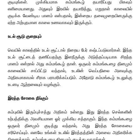
குடியுங்கள். முக்கியமாக கம்மங்கூழ் தயாரிப்பது மிகவும்
எளிமையானது. அதுவும் இரவில் தயாரித்து, மறுநாள் காலையில்
குடிக்க வேண்டிய பானம் என்பதால், இன்றைய தலைமுறையினருக்கு
ஏற்ற அற்புதமான காலை உணவாகவும் இருக்கும்.
உடல் சூடு குறையும்
வெயில் காலத்தில் உடல் சூட்டால் நிறைய பேர் கஷ்டப்படுவார்கள். இந்த
உடல் சூட்டைத் தணிப்பதற்கு இளநீருக்கு அடுத்தப்படியாக சிறந்த
பானம் என்றால் அது கம்மங்கூழ் தான். ஒருவர் கம்மங்கூழை தினமும்
காலையில் சாப்பிட்டு வந்தால், உடலின் வெப்பநிலை அளவுக்கு
அதிகமாகாமல் சீராக பராமரிக்கப்படும். அதோடு கம்மங்கூழ் உடலுக்கு
உடனடி ஆற்றலையும் வழங்கும்.
இரத்த சோகை நீங்கும்
கம்புவில் இரும்புச்சத்து அதிகம் உள்ளது. இது இரத்த செல்களின்
உற்பத்திக்கு அவசியமான ஓர் முக்கிய சத்தாகும். இந்த கம்மங்கூழை
ஒருவர் தினமும் குடித்து வந்தால், அது இரத்த சோகையை
சரிசெய்யும். எனவே உங்கள் உடலில் இரத்தத்தின் அளவை அதிகரிக்க
நினைத்தால், கம்மங்கூழை தினமும் குடித்து வாருங்கள்.