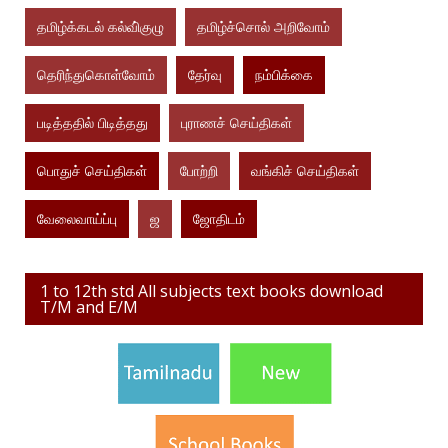
தமிழ்க்கடல் கல்வி்குழு
தமிழ்ச்சொல் அறிவோம்
தெரிந்துகொள்வோம்
தேர்வு
நம்பிக்கை
படித்ததில் பிடித்தது
புராணச் செய்திகள்
பொதுச் செய்திகள்
போற்றி
வங்கிச் செய்திகள்
வேலைவாய்ப்பு
ஜ
ஜோதிடம்
1 to 12th std All subjects text books download
T/M and E/M