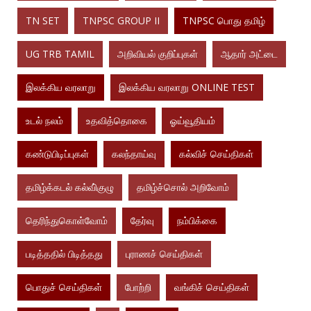
TN SET
TNPSC GROUP II
TNPSC பொது தமிழ்
UG TRB TAMIL
அறிவியல் குறிப்புகள்
ஆதார் அட்டை
இலக்கிய வரலாறு
இலக்கிய வரலாறு ONLINE TEST
உடல் நலம்
உதவித்தொகை
ஓய்வூதியம்
கண்டுபிடிப்புகள்
கலந்தாய்வு
கல்விச் செய்திகள்
தமிழ்க்கடல் கல்வி்குழு
தமிழ்ச்சொல் அறிவோம்
தெரிந்துகொள்வோம்
தேர்வு
நம்பிக்கை
படித்ததில் பிடித்தது
புராணச் செய்திகள்
பொதுச் செய்திகள்
போற்றி
வங்கிச் செய்திகள்