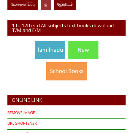
வேலைவாய்ப்பு
ஜ
ஜோதிடம்
1 to 12th std All subjects text books download
T/M and E/M
ONLINE LINK
REMOVE IMAGE
URL SHORTENER