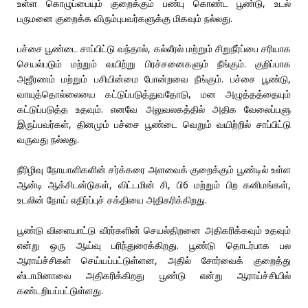
உள்ள கொழுப்பையும் குறைக்கும் பண்பு கொண்ட பூண்டு, உடல்
பருமனை குறைக்க விரும்புபவர்களுக்கு மிகவும் நல்லது.
பச்சை பூண்டை சாப்பிட்டு வந்தால், கல்லீரல் மற்றும் சிறுநீர்ப்பை சரியாக
செயல்படும் மற்றும் வயிற்று பிரச்சனைகளும் நீங்கும். குறிப்பாக
அஜீரணம் மற்றும் பசியின்மை போன்றவை நீங்கும். பச்சை பூண்டு,
வாயுத்தொல்லையை கட்டுப்படுத்துவதோடு, மன அழுத்தத்தையும்
கட்டுப்படுத்த உதவும். எனவே அலுவலகத்தில் அதிக வேலைப்பளு
இருப்பவர்கள், தினமும் பச்சை பூண்டை வெறும் வயிற்றில் சாப்பிட்டு
வருவது நல்லது.
நீரிழிவு நோயாளிகளின் சர்க்கரை அளவைக் குறைக்கும் பூண்டில் உள்ள
ஆன்டி ஆக்சிடன்டுகள், விட்டமின் சி, பி6 மற்றும் பிற கனிமங்கள்,
உடலின் நோய் எதிர்ப்புச் சக்தியை அதிகரிக்கிறது.
பூண்டு விளையாட்டு வீரர்களின் செயல்திறனை அதிகரிக்கவும் உதவும்
என்று ஒரு ஆய்வு பரிந்துரைக்கிறது. பூண்டு தொடர்பாக பல
ஆராய்ச்சிகள் செய்யப்பட்டுள்ளன, அதில் சோர்வைக் குறைத்து
ஸ்டாமினாவை அதிகரிக்கிறது பூண்டு என்று ஆராய்ச்சியில்
கண்டறியப்பட்டுள்ளது.