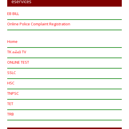
eservices
EB BILL
Online Police Complaint Registration
Home
TK கல்வி TV
ONLINE TEST
SSLC
HSC
TNPSC
TET
TRB