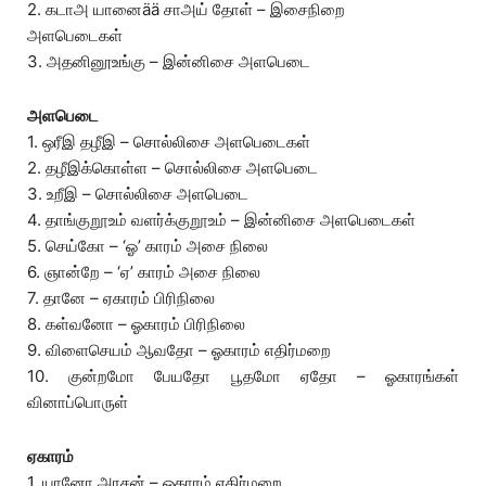
2. கடாஅ யானைää சாஅய் தோள் – இசைநிறை
அளபெடைகள்
3. அதனினூஉங்கு – இன்னிசை அளபெடை
அளபெடை
1. ஒரீஇ தழீஇ – சொல்லிசை அளபெடைகள்
2. தழீஇக்கொள்ள – சொல்லிசை அளபெடை
3. உறீஇ – சொல்லிசை அளபெடை
4. தாங்குறூஉம் வளர்க்குறூஉம் – இன்னிசை அளபெடைகள்
5. செய்கோ – ‘ஓ’ காரம் அசை நிலை
6. ஞான்றே – ‘ஏ’ காரம் அசை நிலை
7. தானே – ஏகாரம் பிரிநிலை
8. கள்வனோ – ஓகாரம் பிரிநிலை
9. விளைசெயம் ஆவதோ – ஓகாரம் எதிர்மறை
10. குன்றமோ பேயதோ பூதமோ ஏதோ – ஓகாரங்கள்
வினாப்பொருள்
ஏகாரம்
1. யானோ அரசன் – ஓகாரம் எதிர்மறை