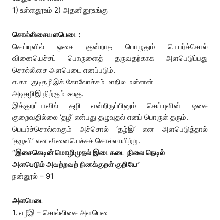
1) உள்ளதூஉம் 2) அதனினூஉங்கு
சொல்லிசையளபெடை:
செய்யுளில் ஒசை குன்றாத பொழுதும் பெயர்ச்சொல்
வினையெச்சப் பொருளைத் தருவதற்காக அளபெடுப்பது
சொல்லிசை அளபெடை எனப்படும்.
எ.கா: குடிதழிஇக் கோலோச்சும் மாநில மன்னன்
அடிதழிஇ நிற்கும் உலகு.
இக்குறட்பாவில் தழி என்றிருப்பினும் செய்யுளின் ஒசை
குறைவதில்லை ‘தழீ’ என்பது தழுவுதல் எனப் பொருள் தரும்.
பெயர்ச்சொல்லாகும் அச்சொல் ‘தழ்இ’ என அளபெடுத்தால்
‘தழுவி’ என வினையெச்சச் சொல்லாயிற்று.
“
இசைகெடின் மொழிமுதல் இடைகடை நிலை நெடில்
அளபெடும் அவற்றவற் நினக்குறள் குறியே”
நன்னூல் – 91
அளபெடை
1. எழீஇ – சொல்லிசை அளபெடை