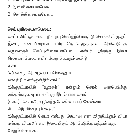
2. இன்னிசையளபெடை
3. சொல்லிசையளபெடை
செய்யுளிசையளபெடை:
செய்யுளில் ஓசையை நிறைவு செய்தற்பொருட்டு சொல்லின் முதல்,
இடை, கடையிலுள்ள உயிர் நெட்டெழுத்துகள் அளபெடுத்து
வருவதைச் செய்யுளிசையளபெடை என்பர். இதற்கு இசை
நிறையளபெடை என்ற வேறு பெயரும் உண்டு.
எ.கா:
“ஏரின் உழாஅர் உழவர் பயலென்னும்
வாவுhரி வளங்குன்றிக் கால்”
இக்குறட்பாவில் “உழாஅர்” என்னும் சொல் அளபெடுத்து
வந்துள்ளது. உழார் என்பது இயல்பான சொல்
(எ.கா) “கெடாஅ வழிவந்த கேண்மையார் கேண்மை
விடா அர் விழையும் உலகு”
இக்குறட்பாவில் கெடா என்பது கெடாஅ என இறுதியிலும் விடா
என்பது விடாஅர் என இடையிலும் அளபெடுத்துவந்துள்ளது.
மேலும் சில எ.கா