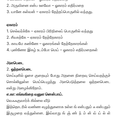
2. அருவினை என்ப உளவோ – ஓகாரம் எதிர்மறை
3. யானே கள்வன் – ஏகாரம் தேற்றப்பொருளில் வந்தது.
ஏகாரம்
1. செல்வர்க்கே – ஏகாரம் பிரிநிலைப் பொருளில் வந்தது
2. சீவகற்கே – ஏகாரம் தேற்றேகாரம்
3. காயமே கண்ணே – ஓகாரங்கள் தேற்றேகாரங்கள்
4. புண்ணோ இகழ் உடம்போ மெய் – ஓகாரம் எதிர்மறைகள்
அளபெடை
2.
ஒற்றளபெடை
செய்யுளில் ஓசை குறையும் போது அதனை நிறைவு செய்வதற்குச்
சொல்லிலுள்ள மெய்யெழுத்து அளபெடுத்தலை ஒற்றளபெடை
என்று அழைக்கிறோம்.
எ.கா: எங்ஙகிறை வனுள னென்பாய்.
வெஃஃகுவார்க் கில்லை வீடு
இத்தொடரில் வண்ண எழுத்துகளாக உள்ள ங் என்பதும் ஃ என்பதும்
இருமுறை வந்துள்ளன. இவ்வாறு ங் ஞ் ண் ந் ம் ன் வ் ய் ல் ள்