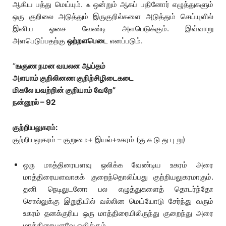
ஆகிய பத்து மெய்யும். ஃ ஒன்றும் ஆகப் பதினோர் எழுத்துகளும்
ஒரு குறிலை அடுத்தும் இருகுறில்களை அடுத்தும் செய்யுளில்
இனிய ஓசை வேண்டி அளபெடுக்கும். இவ்வாறு
அளபெடுப்பதற்கு
ஒற்றளபெடை
எனப்படும்.
“
ஙஞண நமன வயலன ஆய்தம்
அளபாம் குறிலினண குறிற்சிழிடைகடை
மிகலே யவற்றின் குறியாம் வேறே”
நன்னூல் – 92
குற்றியலுகரம்:
குற்றியலுகரம் – குறுமை+ இயல்+உகரம் (கு சு டு து பு று)
ஒரு மாத்திரையளவு ஒலிக்க வேண்டிய உகரம் அரை
மாத்திரையளவாகக் குறைந்தொலிப்பது குற்றியலுகரமாகும்.
தனி நெடிலுடனோ பல எழுத்துகளைத் தொடர்ந்தோ
சொல்லுக்கு இறுதியில் வல்லின மெய்யோடு சேர்ந்து வரும்
உகரம் தனக்குரிய ஒரு மாத்திரையிலிருந்து குறைந்து அரை
மாத்திரையளவே ஒலிக்கும்.