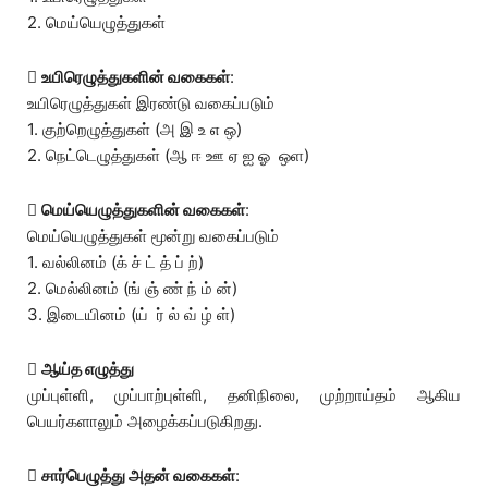
2. மெய்யெழுத்துகள்

உயிரெழுத்துகளின் வகைகள்
:
உயிரெழுத்துகள் இரண்டு வகைப்படும்
1. குற்றெழுத்துகள் (அ இ உ எ ஒ)
2. நெட்டெழுத்துகள் (ஆ ஈ ஊ ஏ ஐ ஓ ஒள)

மெய்யெழுத்துகளின் வகைகள்
:
மெய்யெழுத்துகள் மூன்று வகைப்படும்
1. வல்லினம் (க் ச் ட் த் ப் ற்)
2. மெல்லினம் (ங் ஞ் ண் ந் ம் ன்)
3. இடையினம் (ய் ர் ல் வ் ழ் ள்)

ஆய்த எழுத்து
முப்புள்ளி, முப்பாற்புள்ளி, தனிநிலை, முற்றாய்தம் ஆகிய
பெயர்களாலும் அழைக்கப்படுகிறது.

சார்பெழுத்து அதன் வகைகள்
: