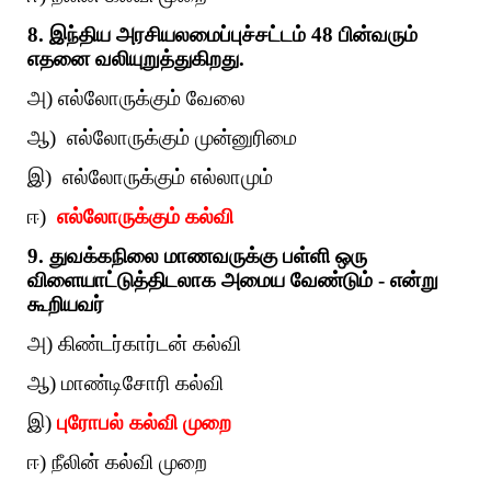
8. இந்திய அரசியலமைப்புச்சட்டம் 48 பின்வரும்
எதனை வலியுறுத்துகிறது.
அ) எல்லோருக்கும் வேலை
ஆ) எல்லோருக்கும் முன்னுரிமை
இ) எல்லோருக்கும் எல்லாமும்
ஈ)
எல்லோருக்கும் கல்வி
9. துவக்கநிலை மாணவருக்கு பள்ளி ஒரு
விளையாட்டுத்திடலாக அமைய வேண்டும் - என்று
கூறியவர்
அ) கிண்டர்கார்டன் கல்வி
ஆ) மாண்டிசோரி கல்வி
இ)
புரோபல் கல்வி முறை
ஈ) நீலின் கல்வி முறை