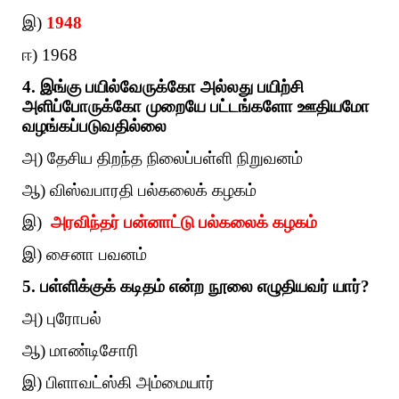
இ)
1948
ஈ) 1968
4. இங்கு பயில்வேருக்கோ அல்லது பயிற்சி
அளிப்போருக்கோ முறையே பட்டங்களோ ஊதியமோ
வழங்கப்படுவதில்லை
அ) தேசிய திறந்த நிலைப்பள்ளி நிறுவனம்
ஆ) விஸ்வபாரதி பல்கலைக் கழகம்
இ)
அரவிந்தர் பன்னாட்டு பல்கலைக் கழகம்
இ) சைனா பவனம்
5. பள்ளிக்குக் கடிதம் என்ற நூலை எழுதியவர் யார்?
அ) புரோபல்
ஆ) மாண்டிசோரி
இ) பிளாவட்ஸ்கி அம்மையார்