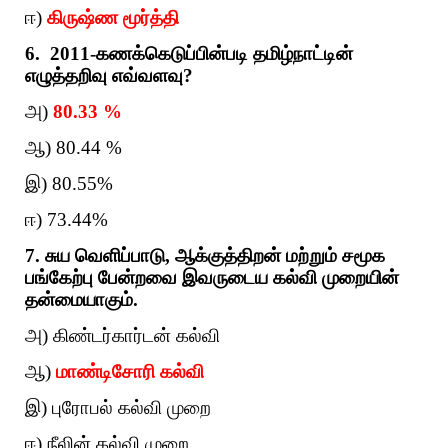
ஈ)
கிருஷ்ண மூர்த்தி
6. 2011-கணக்கெடுப்பின்படி தமிழ்நாட்டின்
எழுத்தறிவு எவ்வளவு?
அ)
80.33 %
ஆ) 80.44 %
இ) 80.55%
ஈ) 73.44%
7. சுய வெளிப்பாடு, ஆக்குத்திறன் மற்றும் சமூக
பங்கேற்பு பேன்றவை இவருடைய கல்வி முறையின்
தன்மையாகும்.
அ) கிண்டர்கார்டன் கல்வி
ஆ)
மாண்டிசோரி கல்வி
இ) புரோபல் கல்வி முறை
ஈ) நீலின் கல்வி முறை