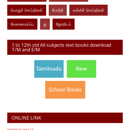
பொதுச் செய்திகள்
போற்றி
வங்கிச் செய்திகள்
வேலைவாய்ப்பு
ஜ
ஜோதிடம்
1 to 12th std All subjects text books download
T/M and E/M
ONLINE LINK
REMOVE IMAGE