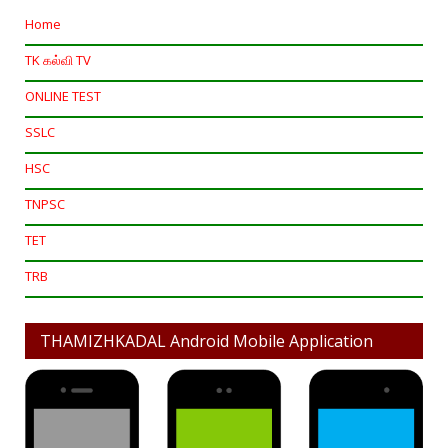
Home
TK கல்வி TV
ONLINE TEST
SSLC
HSC
TNPSC
TET
TRB
THAMIZHKADAL Android Mobile Application