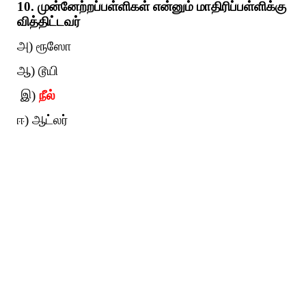
10. முன்னேற்றப்பள்ளிகள் என்னும் மாதிரிப்பள்ளிக்கு
வித்திட்டவர்
அ) ரூஸோ
ஆ) டூயி
இ)
நீல்
ஈ) ஆட்லர்