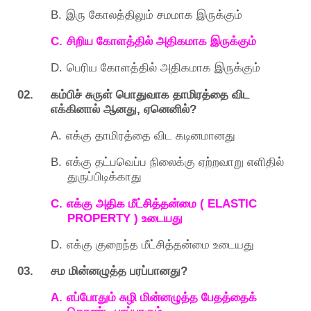
B.
இரு
கோலத்திலும்
சமமாக
இருக்கும்
C.
சிறிய
கோளத்தில்
அதிகமாக
இருக்கும்
D.
பெரிய
கோளத்தில்
அதிகமாக
இருக்கும்
02.
கம்பிச்
சுருள்
பொதுவாக
தாமிரத்தை
விட
,
?
எக்கினால்
ஆனது
ஏனெனில்
A.
எக்கு
தாமிரத்தை
விட
கடினமானது
B.
எக்கு
தட்பவெப்ப
நிலைக்கு
ஏற்றவாறு
எளிதில்
துருப்பிடிக்காது
C.
( ELASTIC
எக்கு
அதிக
மீட்சித்தன்மை
PROPERTY )
உடையது
D.
எக்கு
குறைந்த
மீட்சித்தன்மை
உடையது
03.
?
சம
மின்னழுத்த
பரப்பானது
A.
எப்போதும்
சுழி
மின்னழுத்த
பேதத்தைக்