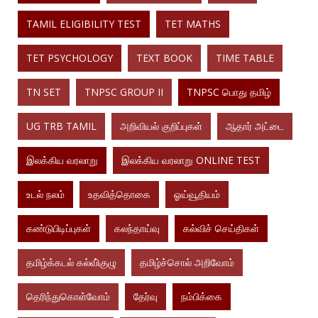
TAMIL ELIGIBILITY TEST
TET MATHS
TET PSYCHOLOGY
TEXT BOOK
TIME TABLE
TN SET
TNPSC GROUP II
TNPSC பொது தமிழ்
UG TRB TAMIL
அறிவியல் குறிப்புகள்
ஆதார் அட்டை
இலக்கிய வரலாறு
இலக்கிய வரலாறு ONLINE TEST
உடல் நலம்
உதவித்தொகை
ஓய்வூதியம்
கண்டுபிடிப்புகள்
கலந்தாய்வு
கல்விச் செய்திகள்
தமிழ்க்கடல் கல்வி்குழு
தமிழ்ச்சொல் அறிவோம்
தெரிந்துகொள்வோம்
தேர்வு
நம்பிக்கை