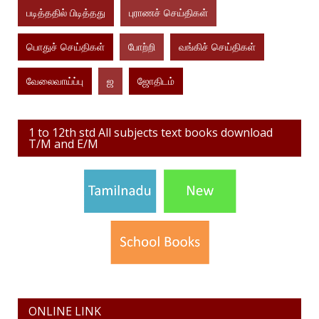
படித்ததில் பிடித்தது
புராணச் செய்திகள்
பொதுச் செய்திகள்
போற்றி
வங்கிச் செய்திகள்
வேலைவாய்ப்பு
ஜ
ஜோதிடம்
1 to 12th std All subjects text books download
T/M and E/M
ONLINE LINK