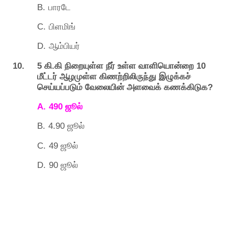
B.
பாரடே
C.
பிளமிங்
D.
ஆம்பியர்
10. 5
.
10
கி
கி
நிறையுள்ள
நீர்
உள்ள
வாளியொன்றை
மீட்டர்
ஆழமுள்ள
கிணற்றிலிருந்து
இழுக்கச்
?
செய்யப்படும்
வேலையின்
அளவைக்
கணக்கிடுக
A.
490
ஜூல்
B.
4.90
ஜூல்
C.
49
ஜூல்
D.
90
ஜூல்