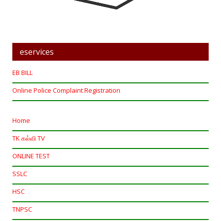
eservices
EB BILL
Online Police Complaint Registration
Home
TK கல்வி TV
ONLINE TEST
SSLC
HSC
TNPSC