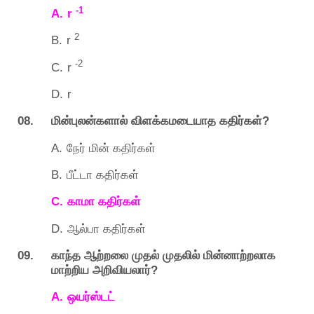
-1
A.
r
2
B.
r
-2
C.
r
D.
r
08.
?
மின்புலன்களால்
விளக்கமடையாத
கதிர்கள்
A.
நேர்
மின்
கதிர்கள்
B.
பீட்டா
கதிர்கள்
C.
காமா
கதிர்கள்
D.
ஆல்பா
கதிர்கள்
09.
காந்த
ஆற்றலை
முதல்
முதலில்
மின்னாற்றலாக
?
மாற்றிய
அறிவியலார்
A.
ஒயர்ஸ்டட்