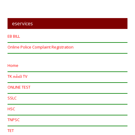
eservices
EB BILL
Online Police Complaint Registration
Home
TK கல்வி TV
ONLINE TEST
SSLC
HSC
TNPSC
TET