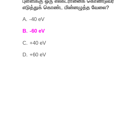
புள்ளிக்கு
ஒரு
எலக்ட்ரானைக்
கொண்டுவர
?
எடுத்துக்
கொண்ட
மின்னழுத்த
வேலை
A.
-40 eV
B.
-60 eV
C.
+40 eV
D.
+60 eV