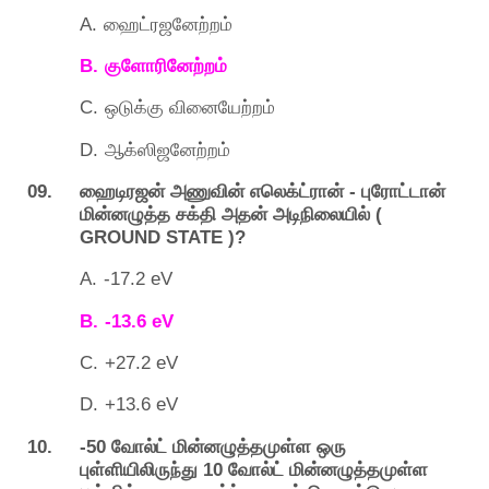
A.
ஹைட்ரஜனேற்றம்
B.
குளோரினேற்றம்
C.
ஒடுக்கு
வினையேற்றம்
D.
ஆக்ஸிஜனேற்றம்
09.
-
ஹைடிரஜன்
அணுவின்
எலெக்ட்ரான்
புரோட்டான்
(
மின்னழுத்த
சக்தி
அதன்
அடிநிலையில்
GROUND STATE )?
A.
-17.2 eV
B.
-13.6 eV
C.
+27.2 eV
D.
+13.6 eV
10. -50
வோல்ட்
மின்னழுத்தமுள்ள
ஒரு
10
புள்ளியிலிருந்து
வோல்ட்
மின்னழுத்தமுள்ள