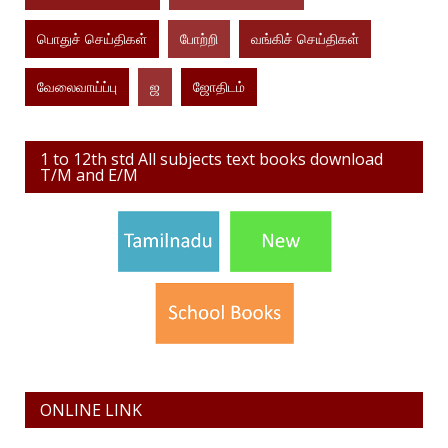
பொதுச் செய்திகள்
போற்றி
வங்கிச் செய்திகள்
வேலைவாய்ப்பு
ஜ
ஜோதிடம்
1 to 12th std All subjects text books download
T/M and E/M
ONLINE LINK