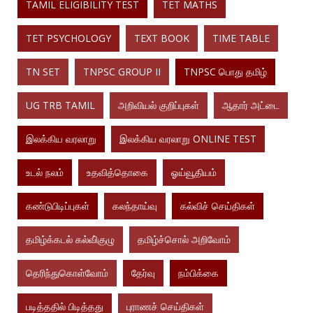
TAMIL ELIGIBILITY TEST
TET MATHS
TET PSYCHOLOGY
TEXT BOOK
TIME TABLE
TN SET
TNPSC GROUP II
TNPSC பொது தமிழ்
UG TRB TAMIL
அறிவியல் குறிப்புகள்
ஆதார் அட்டை
இலக்கிய வரலாறு
இலக்கிய வரலாறு ONLINE TEST
உடல் நலம்
உதவித்தொகை
ஓய்வூதியம்
கண்டுபிடிப்புகள்
கலந்தாய்வு
கல்விச் செய்திகள்
தமிழ்க்கடல் கல்வி்குழு
தமிழ்ச்சொல் அறிவோம்
தெரிந்துகொள்வோம்
தேர்வு
நம்பிக்கை
படித்ததில் பிடித்தது
புராணச் செய்திகள்