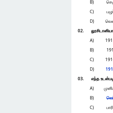
B)
செ
C)
பழு
D)
வெள
02.
லூசிடானிய
A) 191
B) 191
C) 191
D)
191
03.
எந்த
உடன்பட
A)
முனி
B)
லெட
C)
பார