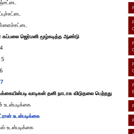
ஞ்சட்டை
ப்புச்சட்டை
்ளைச்சட்டை
ா
கப்பலை
ஜெர்மனி
மூழ்கடித்த
ஆண்டு
4
5
6
7
ிக்கையின்படி
வாடிகன்
தனி
நாடாக
விடுதலை
பெற்றது
ச்
உடன்படிக்கை
்ரான்
உடன்படிக்கை
ிஸ்
உடன்படிக்கை