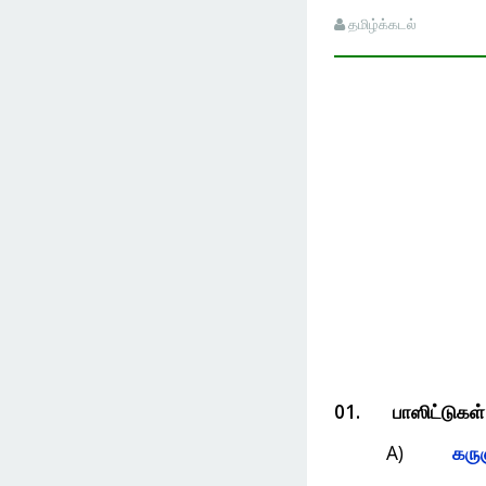
தமிழ்க்கடல்
01.
பாஸிட்டுகள்
A)
கரு