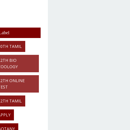
Label
10TH TAMIL
12TH BIO
ZOOLOGY
12TH ONLINE
TEST
12TH TAMIL
APPLY
BOTANY