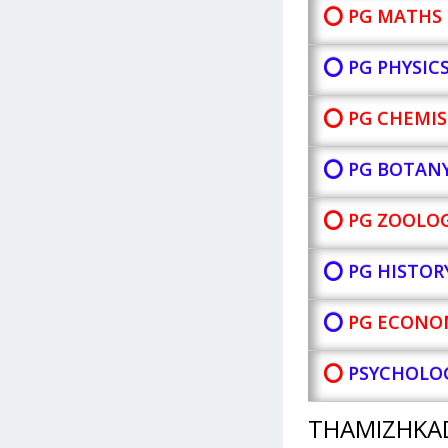
⭕ PG MATHS 
⭕ PG PHYSIC
⭕ PG CHEMIS
⭕ PG BOTAN
⭕ PG ZOOLOG
⭕ PG HISTOR
⭕
PG ECONOM
⭕
PSYCHOLOG
THAMIZHKA