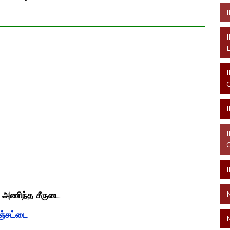
அணிந்த
சீருடை
ஞ்சட்டை