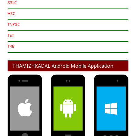
SSLC
HSC
TNPSC
TET
TRB
THAMIZHKADAL Android Mobile Application