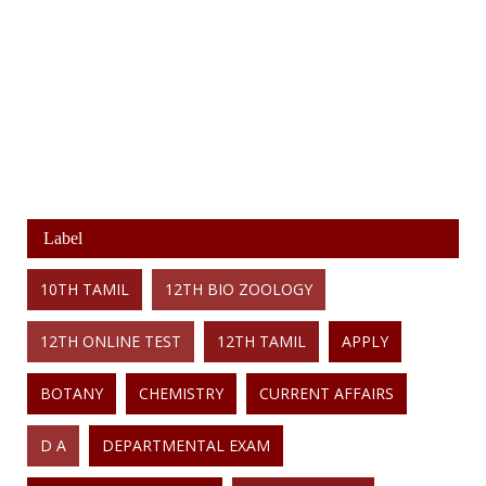
Label
10TH TAMIL
12TH BIO ZOOLOGY
12TH ONLINE TEST
12TH TAMIL
APPLY
BOTANY
CHEMISTRY
CURRENT AFFAIRS
D A
DEPARTMENTAL EXAM