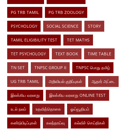
PG TRB TAMIL
PG TRB ZOOLOGY
PSYCHOLOGY
SOCIAL SCIENCE
STORY
TAMIL ELIGIBILITY TEST
TET MATHS
TET PSYCHOLOGY
TEXT BOOK
TIME TABLE
TN SET
TNPSC GROUP II
TNPSC பொது தமிழ்
UG TRB TAMIL
அறிவியல் குறிப்புகள்
ஆதார் அட்டை
இலக்கிய வரலாறு
இலக்கிய வரலாறு ONLINE TEST
உடல் நலம்
உதவித்தொகை
ஓய்வூதியம்
கண்டுபிடிப்புகள்
கலந்தாய்வு
கல்விச் செய்திகள்