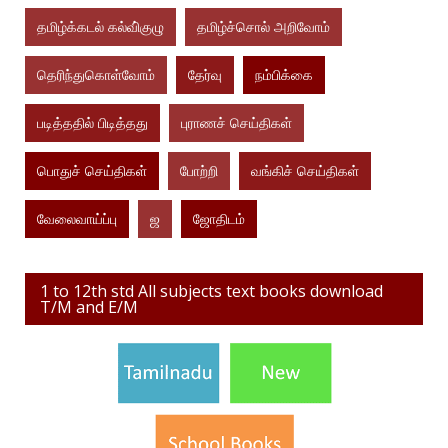
தமிழ்க்கடல் கல்வி்குழு
தமிழ்ச்சொல் அறிவோம்
தெரிந்துகொள்வோம்
தேர்வு
நம்பிக்கை
படித்ததில் பிடித்தது
புராணச் செய்திகள்
பொதுச் செய்திகள்
போற்றி
வங்கிச் செய்திகள்
வேலைவாய்ப்பு
ஜ
ஜோதிடம்
1 to 12th std All subjects text books download
T/M and E/M