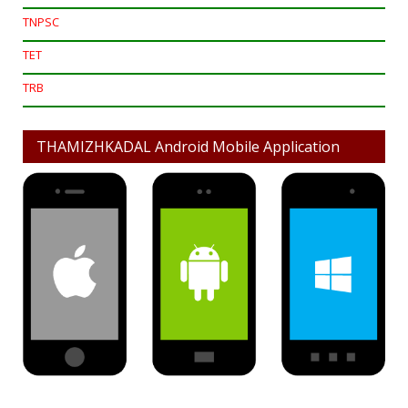
TNPSC
TET
TRB
THAMIZHKADAL Android Mobile Application