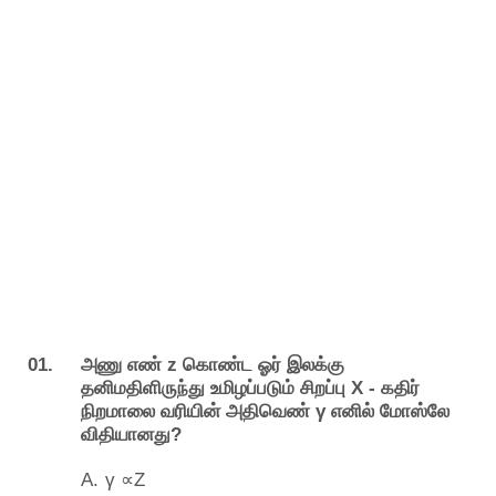
01.
z
அணு
எண்
கொண்ட
ஓர்
இலக்கு
X -
தனிமதிளிருந்து
உமிழப்படும்
சிறப்பு
கதிர்
γ
நிறமாலை
வரியின்
அதிவெண்
எனில்
மோஸ்லே
?
விதியானது
∝
A.
γ
Z