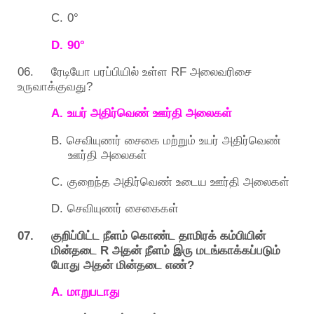
C.
0°
D.
90°
06.
RF
ரேடியோ
பரப்பியில்
உள்ள
அலைவரிசை
?
உருவாக்குவது
A.
உயர்
அதிர்வெண்
ஊர்தி
அலைகள்
B.
செவியுணர்
சைகை
மற்றும்
உயர்
அதிர்வெண்
ஊர்தி
அலைகள்
C.
குறைந்த
அதிர்வெண்
உடைய
ஊர்தி
அலைகள்
D.
செவியுணர்
சைகைகள்
07.
குறிப்பிட்ட
நீளம்
கொண்ட
தாமிரக்
கம்பியின்
R
மின்தடை
அதன்
நீளம்
இரு
மடங்காக்கப்படும்
?
போது
அதன்
மின்தடை
எண்
A.
மாறுபடாது