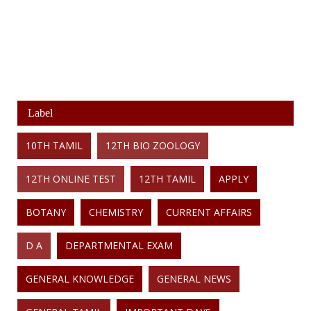
Label
10TH TAMIL
12TH BIO ZOOLOGY
12TH ONLINE TEST
12TH TAMIL
APPLY
BOTANY
CHEMISTRY
CURRENT AFFAIRS
D A
DEPARTMENTAL EXAM
GENERAL KNOWLEDGE
GENERAL NEWS