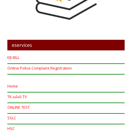
eservices
EB BILL
Online Police Complaint Registration
Home
TK கல்வி TV
ONLINE TEST
SSLC
HSC