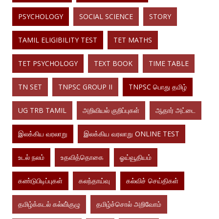
PSYCHOLOGY
SOCIAL SCIENCE
STORY
TAMIL ELIGIBILITY TEST
TET MATHS
TET PSYCHOLOGY
TEXT BOOK
TIME TABLE
TN SET
TNPSC GROUP II
TNPSC பொது தமிழ்
UG TRB TAMIL
அறிவியல் குறிப்புகள்
ஆதார் அட்டை
இலக்கிய வரலாறு
இலக்கிய வரலாறு ONLINE TEST
உடல் நலம்
உதவித்தொகை
ஓய்வூதியம்
கண்டுபிடிப்புகள்
கலந்தாய்வு
கல்விச் செய்திகள்
தமிழ்க்கடல் கல்வி்குழு
தமிழ்ச்சொல் அறிவோம்