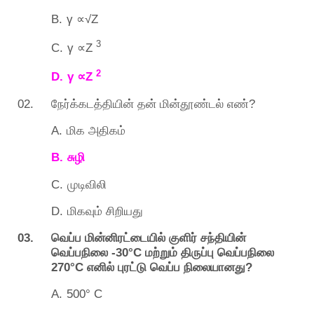
∝
B.
γ
√Z
∝
3
C.
γ
Z
∝
2
D.
γ
Z
02.
?
நேர்க்கடத்தியின்
தன்
மின்தூண்டல்
எண்
A.
மிக
அதிகம்
B.
சுழி
C.
முடிவிலி
D.
மிகவும்
சிறியது
03.
வெப்ப
மின்னிரட்டையில்
குளிர்
சந்தியின்
-30°C
வெப்பநிலை
மற்றும்
திருப்பு
வெப்பநிலை
270°C
?
எனில்
புரட்டு
வெப்ப
நிலையானது
A.
500° C