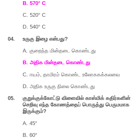
B.
570° C
C.
520° C
D.
540° C
04.
?
உருகு
இழை
என்பது
A.
குறைந்த
மின்தடை
கொண்டது
B.
அதிக
மின்தடை
கொண்டது
C.
,
ஈயம்
தாமிரம்
கொண்ட
உலோககக்கலவை
D.
அதிக
உருகு
நிலை
கொண்டது
05.
குறுக்குக்கோட்டு
விளைவில்
காஸ்மிக்
கதிர்களின்
செறிவு
எந்த
கோணத்தைப்
பொருத்து
பெருமமாக
?
இருக்கும்
A.
45°
B.
60°