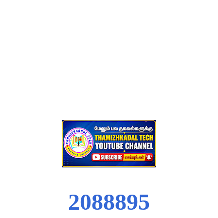
2
0
8
8
8
9
5