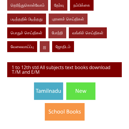
தெரிந்துகொள்வோம்
தேர்வு
நம்பிக்கை
படித்ததில் பிடித்தது
புராணச் செய்திகள்
பொதுச் செய்திகள்
போற்றி
வங்கிச் செய்திகள்
வேலைவாய்ப்பு
ஜ
ஜோதிடம்
1 to 12th std All subjects text books download
T/M and E/M