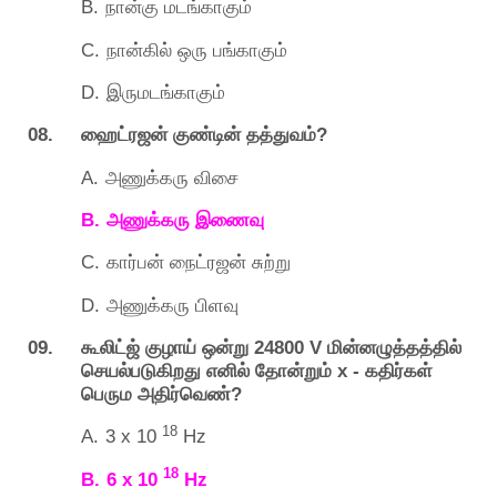
B.
நான்கு
மடங்காகும்
C.
நான்கில்
ஒரு
பங்காகும்
D.
இருமடங்காகும்
08.
?
ஹைட்ரஜன்
குண்டின்
தத்துவம்
A.
அணுக்கரு
விசை
B.
அணுக்கரு
இணைவு
C.
கார்பன்
நைட்ரஜன்
சுற்று
D.
அணுக்கரு
பிளவு
09.
24800 V
கூலிட்ஜ்
குழாய்
ஒன்று
மின்னழுத்தத்தில்
x -
செயல்படுகிறது
எனில்
தோன்றும்
கதிர்கள்
?
பெரும
அதிர்வெண்
18
A.
3 x 10
Hz
18
B.
6 x 10
Hz