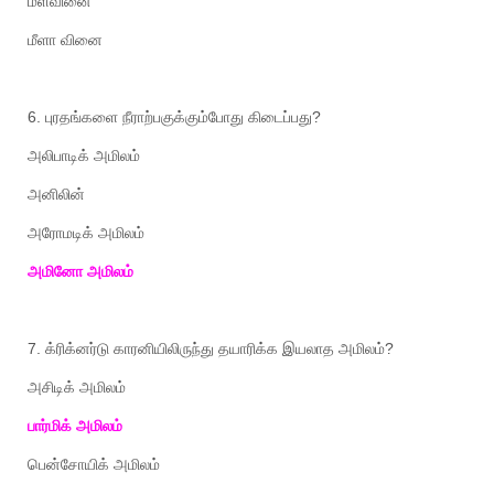
மீள்வினை
மீளா
வினை
6.
புரதங்களை
நீராற்பகுக்கும்போது
கிடைப்பது
?
அலிபாடிக்
அமிலம்
அனிலின்
அரோமடிக்
அமிலம்
அமினோ
அமிலம்
7.
க்ரிக்னர்டு
காரனியிலிருந்து
தயாரிக்க
இயலாத
அமிலம்
?
அசிடிக்
அமிலம்
பார்மிக்
அமிலம்
பென்சோயிக்
அமிலம்