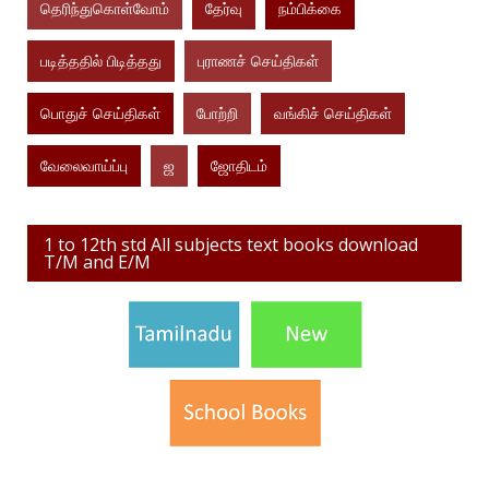
தெரிந்துகொள்வோம்
தேர்வு
நம்பிக்கை
படித்ததில் பிடித்தது
புராணச் செய்திகள்
பொதுச் செய்திகள்
போற்றி
வங்கிச் செய்திகள்
வேலைவாய்ப்பு
ஜ
ஜோதிடம்
1 to 12th std All subjects text books download
T/M and E/M