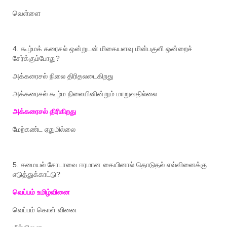
வெள்ளை
4.
கூழ்மக்
கரைசல்
ஒன்றுடன்
மிகையளவு
மின்பகுளி
ஒன்றைச்
சேர்க்கும்போது
?
அக்கரைசல்
நிலை
திரிதலடைகிறது
அக்கரைசல்
கூழ்ம
நிலையினின்றும்
மாறுவதில்லை
அக்கரைசல்
திரிகிறது
மேற்கண்ட
ஏதுமில்லை
5.
சமையல்
சோடாவை
ஈரமான
கையினால்
தொடுதல்
எவ்வினைக்கு
எடுத்துக்காட்டு
?
வெப்பம்
உமிழ்வினை
வெப்பம்
கொள்
வினை