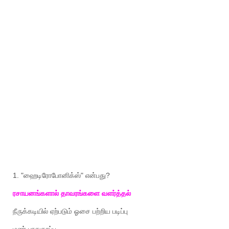
1. "
ஹைடிரோபோனிக்ஸ்
"
என்பது
?
ரசாயனங்களால்
தாவரங்களை
வளர்த்தல்
நீருக்கடியில்
ஏற்படும்
ஓசை
பற்றிய
படிப்பு
மண்
பாதுகாப்பு