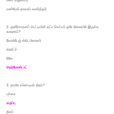
மண்மேல்
தாவரம்
வளர்த்தல்
2.
குளிர்சாதனப்
பெட்டியின்
தட்ப
வெப்பம்
ஒரே
நிலையில்
இருக்க
காரணம்
?
வோல்டேஜ்
ஸ்டெபிலைசர்
ஸ்விட்ச்
ரிலே
தெர்மோஸ்டாட்
3.
தாமிர
சல்பைடின்
நிறம்
?
பச்சை
கருப்பு
நீளம்