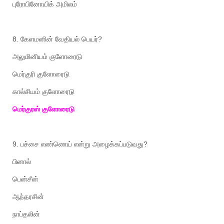
புரோபினோயிக்
அமிலம்
8.
கேளமனின்
வேதியல்
பெயர்
?
அலுமினியம்
குளோரைடு
மெர்குரி
குளோரைடு
கால்சியம்
குளோரைடு
மெர்குரஸ்
குளோரைடு
9.
பச்சை
எண்ணெய்
என்று
அழைக்கப்படுவது
?
பினால்
பென்சீன்
ஆந்தரசின்
நாப்தலின்