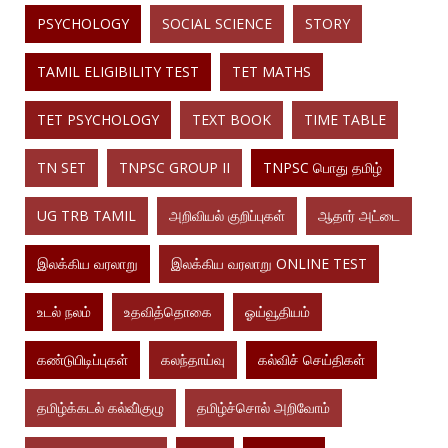
PSYCHOLOGY
SOCIAL SCIENCE
STORY
TAMIL ELIGIBILITY TEST
TET MATHS
TET PSYCHOLOGY
TEXT BOOK
TIME TABLE
TN SET
TNPSC GROUP II
TNPSC பொது தமிழ்
UG TRB TAMIL
அறிவியல் குறிப்புகள்
ஆதார் அட்டை
இலக்கிய வரலாறு
இலக்கிய வரலாறு ONLINE TEST
உடல் நலம்
உதவித்தொகை
ஓய்வூதியம்
கண்டுபிடிப்புகள்
கலந்தாய்வு
கல்விச் செய்திகள்
தமிழ்க்கடல் கல்வி்குழு
தமிழ்ச்சொல் அறிவோம்