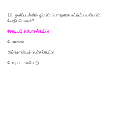
10.
ஒளிப்படத்தில்
ஒட்டும்
பொருளாக
மட்டும்
பயன்படும்
வேதிப்பொருள்
?
சோடியம்
தயோசல்பேட்டு
போராக்ஸ்
அம்மோனியம்
பெர்சல்பேட்டு
சோடியம்
சல்பேட்டு