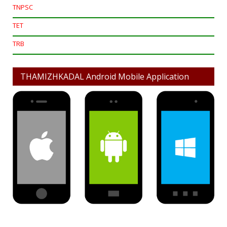
TNPSC
TET
TRB
THAMIZHKADAL Android Mobile Application