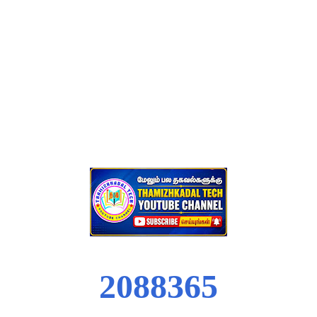
2
0
8
8
3
6
5