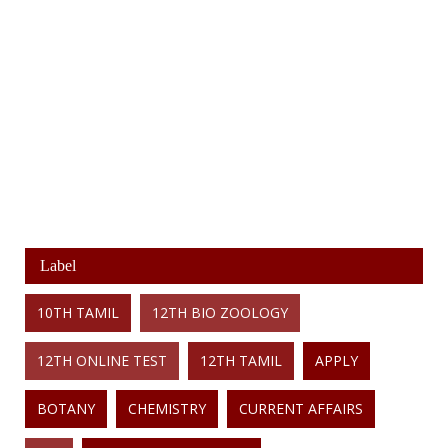
Label
10TH TAMIL
12TH BIO ZOOLOGY
12TH ONLINE TEST
12TH TAMIL
APPLY
BOTANY
CHEMISTRY
CURRENT AFFAIRS