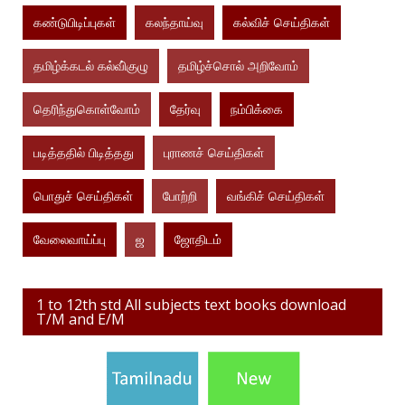
கண்டுபிடிப்புகள்
கலந்தாய்வு
கல்விச் செய்திகள்
தமிழ்க்கடல் கல்வி்குழு
தமிழ்ச்சொல் அறிவோம்
தெரிந்துகொள்வோம்
தேர்வு
நம்பிக்கை
படித்ததில் பிடித்தது
புராணச் செய்திகள்
பொதுச் செய்திகள்
போற்றி
வங்கிச் செய்திகள்
வேலைவாய்ப்பு
ஜ
ஜோதிடம்
1 to 12th std All subjects text books download
T/M and E/M