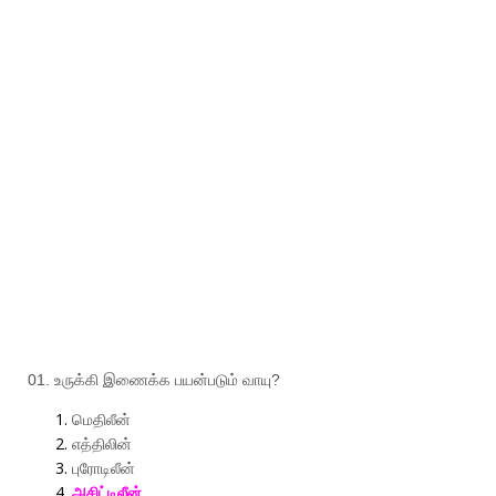
01.
உருக்கி
இணைக்க
பயன்படும்
வாயு
?
மெதிலீன்
எத்திலின்
புரோடிலீன்
அசிட்டிலீன்