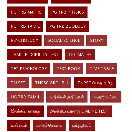
PG TRB MATHS
PG TRB PHYSICS
PG TRB TAMIL
PG TRB ZOOLOGY
PSYCHOLOGY
SOCIAL SCIENCE
STORY
TAMIL ELIGIBILITY TEST
TET MATHS
TET PSYCHOLOGY
TEXT BOOK
TIME TABLE
TN SET
TNPSC GROUP II
TNPSC பொது தமிழ்
UG TRB TAMIL
அறிவியல் குறிப்புகள்
ஆதார் அட்டை
இலக்கிய வரலாறு
இலக்கிய வரலாறு ONLINE TEST
உடல் நலம்
உதவித்தொகை
ஓய்வூதியம்