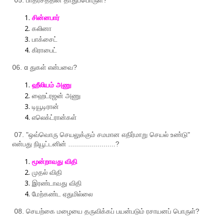
சின்னபார்
கலினா
பாக்சைட்
கிராபைட்
06. α
துகள்
என்பவை
?
ஹீலியம்
அணு
ஹைட்ரஜன்
அணு
டியூடிரான்
எலெக்ட்ரான்கள்
07. "
ஒவ்வொரு
செயலுக்கும்
சமமான
எதிர்மாறு
செயல்
உண்டு
"
என்பது
நியூட்டனின்
........................?
மூன்றாவது
விதி
முதல்
விதி
இரண்டாவது
விதி
மேற்கண்ட
ஏதுமில்லை
08.
செயற்கை
மழையை
தருவிக்கப்
பயன்படும்
ரசாயனப்
பொருள்
?