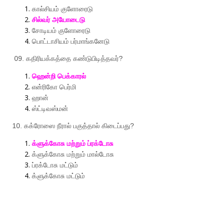
கால்சியம்
குளோரைடு
சில்வர்
அயோடைடு
சோடியம்
குளோரைடு
பொட்டாசியம்
பர்மாங்கனேடு
09.
கதிரியக்கத்தை
கண்டுபிடித்தவர்
?
ஹென்றி
பெக்காரல்
என்ரிகோ
பெர்மி
ஹான்
ஸ்ட்டிவஸ்மன்
10.
கக்ரோஸை
நீரால்
பகுத்தால்
கிடைப்பது
?
க்ளுக்கோசு
மற்றும்
ப்ரக்டோசு
க்ளுக்கோசு
மற்றும்
மால்டோசு
ப்ரக்டோசு
மட்டும்
க்ளுக்கோசு
மட்டும்