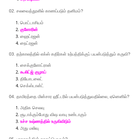
02.
சலவைத்தூளில்
காணப்படும்
தனிமம்
?
பொட்டாசியம்
குளோரின்
ஹைட்ரஜன்
நைட்ரஜன்
03.
தற்காலத்தில்
எக்ஸ்
கதிர்கள்
உற்பத்திக்குப்
பயன்படுத்தும்
கருவி
?
சைக்குளோட்ரான்
கூலிட்ஜ்
குழாய்
தியோடலைட்
செக்ஸ்டான்ட்
04.
தாமிரத்தை
மின்சார
ஹீட்டரில்
பயன்படுத்துவதில்லை
,
ஏனெனில்
?
அதிக
செலவு
சூடாக்கும்போது
விஷ
வாயு
உண்டாகும்
உச்ச
உஷ்ணத்தில்
உருகிவிடும்
அது
மலிவு
05.
பாதரசத்தின்
தாதுப்பொருள்
?