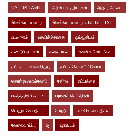
UG TRB TAMIL
அறிவியல் குறிப்புகள்
ஆதார் அட்டை
இலக்கிய வரலாறு
இலக்கிய வரலாறு ONLINE TEST
உடல் நலம்
உதவித்தொகை
ஓய்வூதியம்
கண்டுபிடிப்புகள்
கலந்தாய்வு
கல்விச் செய்திகள்
தமிழ்க்கடல் கல்வி்குழு
தமிழ்ச்சொல் அறிவோம்
தெரிந்துகொள்வோம்
தேர்வு
நம்பிக்கை
படித்ததில் பிடித்தது
புராணச் செய்திகள்
பொதுச் செய்திகள்
போற்றி
வங்கிச் செய்திகள்
வேலைவாய்ப்பு
ஜ
ஜோதிடம்