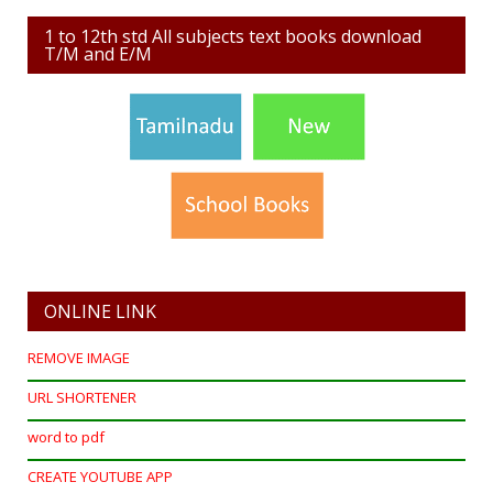
1 to 12th std All subjects text books download
T/M and E/M
ONLINE LINK
REMOVE IMAGE
URL SHORTENER
word to pdf
CREATE YOUTUBE APP