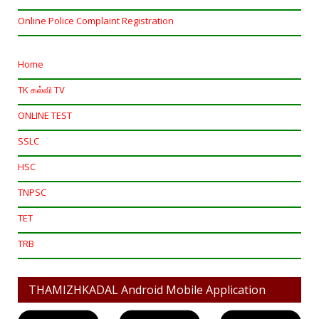
Online Police Complaint Registration
Home
TK கல்வி TV
ONLINE TEST
SSLC
HSC
TNPSC
TET
TRB
THAMIZHKADAL Android Mobile Application