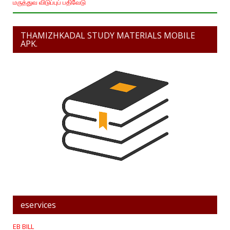
மருத்துவ விடுப்புப் பதிவேடு
THAMIZHKADAL STUDY MATERIALS MOBILE
APK.
eservices
EB BILL