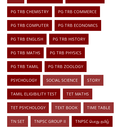
PG TRB CHEMISTRY
PG TRB COMMERCE
PG TRB COMPUTER
PG TRB ECONOMICS
PG TRB ENGLISH
PG TRB HISTORY
PG TRB MATHS
PG TRB PHYSICS
PG TRB TAMIL
PG TRB ZOOLOGY
PSYCHOLOGY
SOCIAL SCIENCE
STORY
TAMIL ELIGIBILITY TEST
TET MATHS
TET PSYCHOLOGY
TEXT BOOK
TIME TABLE
TN SET
TNPSC GROUP II
TNPSC பொது தமிழ்