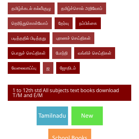
தமிழ்க்கடல் கல்வி்குழு
தமிழ்ச்சொல் அறிவோம்
தெரிந்துகொள்வோம்
தேர்வு
நம்பிக்கை
படித்ததில் பிடித்தது
புராணச் செய்திகள்
பொதுச் செய்திகள்
போற்றி
வங்கிச் செய்திகள்
வேலைவாய்ப்பு
ஜ
ஜோதிடம்
1 to 12th std All subjects text books download
T/M and E/M