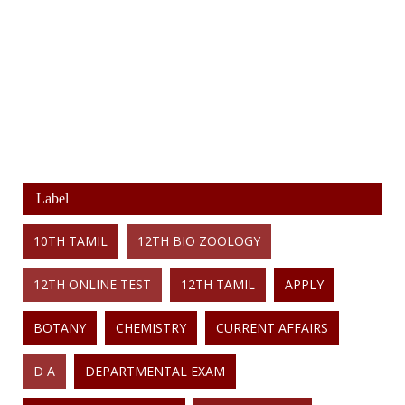
Label
10TH TAMIL
12TH BIO ZOOLOGY
12TH ONLINE TEST
12TH TAMIL
APPLY
BOTANY
CHEMISTRY
CURRENT AFFAIRS
D A
DEPARTMENTAL EXAM