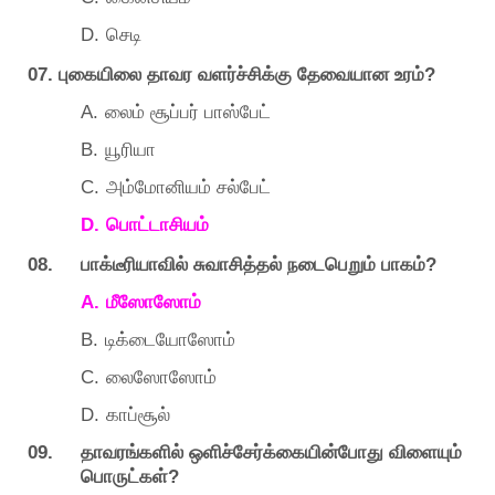
D.
செடி
07.
?
புகையிலை
தாவர
வளர்ச்சிக்கு
தேவையான
உரம்
A.
லைம்
சூப்பர்
பாஸ்பேட்
B.
யூரியா
C.
அம்மோனியம்
சல்பேட்
D.
பொட்டாசியம்
08.
?
பாக்டீரியாவில்
சுவாசித்தல்
நடைபெறும்
பாகம்
A.
மீஸோஸோம்
B.
டிக்டையோஸோம்
C.
லைஸோஸோம்
D.
காப்சூல்
09.
தாவரங்களில்
ஒளிச்சேர்க்கையின்போது
விளையும்
?
பொருட்கள்