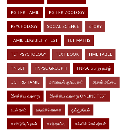
PG TRB TAMIL
PG TRB ZOOLOGY
PSYCHOLOGY
SOCIAL SCIENCE
STORY
TAMIL ELIGIBILITY TEST
TET MATHS
TET PSYCHOLOGY
TEXT BOOK
TIME TABLE
TN SET
TNPSC GROUP II
TNPSC பொது தமிழ்
UG TRB TAMIL
அறிவியல் குறிப்புகள்
ஆதார் அட்டை
இலக்கிய வரலாறு
இலக்கிய வரலாறு ONLINE TEST
உடல் நலம்
உதவித்தொகை
ஓய்வூதியம்
கண்டுபிடிப்புகள்
கலந்தாய்வு
கல்விச் செய்திகள்