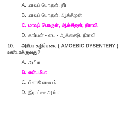
A.
,
மாவுப்
பொருள்
நீர்
B.
,
மாவுப்
பொருள்
ஆக்சிஜன்
C.
,
,
மாவுப்
பொருள்
ஆக்சிஜன்
நீராவி
D.
-
-
,
கார்பன்
டை
ஆக்சைடு
நீராவி
10.
( AMOEBIC DYSENTERY )
அமீபா
சுழிச்சலை
?
உண்டாக்குவது
A.
அமீபா
B.
என்டமீபா
C.
பிளாமோடியம்
D.
இராட்சச
அமீபா