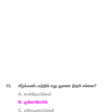
01.
?
கீழ்க்கண்டவற்றில்
எது
துணை
நிறமி
எல்லை
A.
சான்தோபில்கள்
B.
குளோரோபில்
C.
கரோடினாய்டுகள்