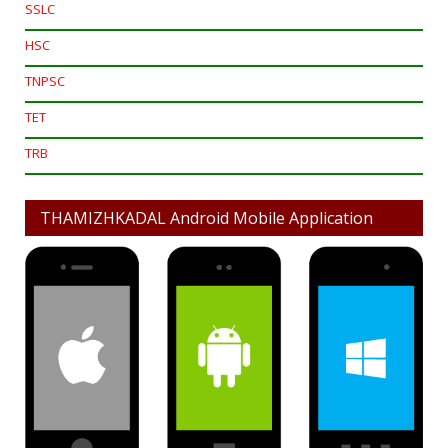
SSLC
HSC
TNPSC
TET
TRB
THAMIZHKADAL Android Mobile Application