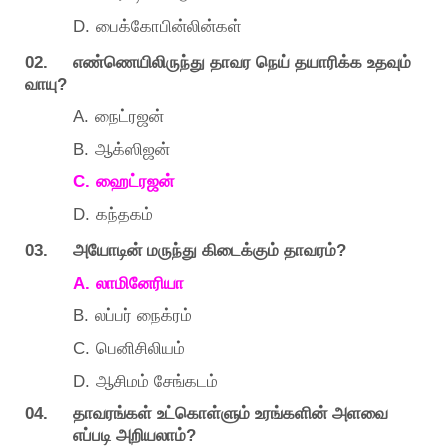
D.
பைக்கோபின்லின்கள்
02.
எண்ணெயிலிருந்து
தாவர
நெய்
தயாரிக்க
உதவும்
?
வாயு
A.
நைட்ரஜன்
B.
ஆக்ஸிஜன்
C.
ஹைட்ரஜன்
D.
கந்தகம்
03.
?
அயோடின்
மருந்து
கிடைக்கும்
தாவரம்
A.
லாமினேரியா
B.
லப்பர்
நைக்ரம்
C.
பெனிசிலியம்
D.
ஆசிமம்
சேங்கடம்
04.
தாவரங்கள்
உட்கொள்ளும்
உரங்களின்
அளவை
?
எப்படி
அறியலாம்