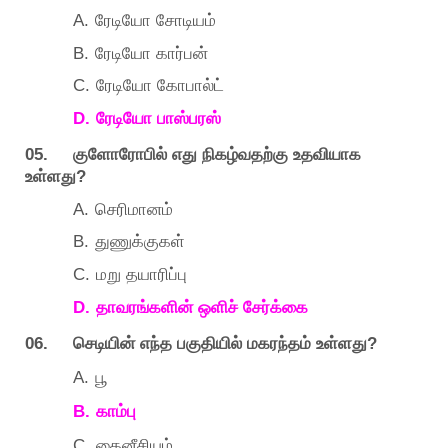
A.
ரேடியோ
சோடியம்
B.
ரேடியோ
கார்பன்
C.
ரேடியோ
கோபால்ட்
D.
ரேடியோ
பாஸ்பரஸ்
05.
குளோரோபில்
எது
நிகழ்வதற்கு
உதவியாக
?
உள்ளது
A.
செரிமானம்
B.
துணுக்குகள்
C.
மறு
தயாரிப்பு
D.
தாவரங்களின்
ஒளிச்
சேர்க்கை
06.
?
செடியின்
எந்த
பகுதியில்
மகரந்தம்
உள்ளது
A.
பூ
B.
காம்பு
C.
கைனீசியம்