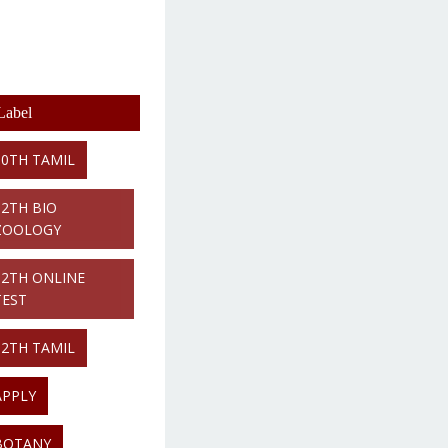
Label
10TH TAMIL
12TH BIO
ZOOLOGY
12TH ONLINE
TEST
12TH TAMIL
APPLY
BOTANY