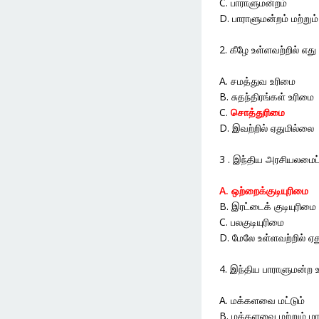
C. பாராளுமன்றம்
D. பாராளுமன்றம் மற்றும
2. கீழே உள்ளவற்றில் எது
A. சமத்துவ உரிமை
B. சுதந்திரங்கள் உரிமை
C.
சொத்துரிமை
D. இவற்றில் ஏதுமில்லை
3 . இந்திய அரசியலமைப்ப
A. ஒற்றைக்குடியுரிமை
B. இரட்டைக் குடியுரிமை
C. பலகுடியுரிமை
D. மேலே உள்ளவற்றில் ஏ
4. இந்திய பாராளுமன்ற 
A. மக்களவை மட்டும்
B. மக்களவை மற்றும் 