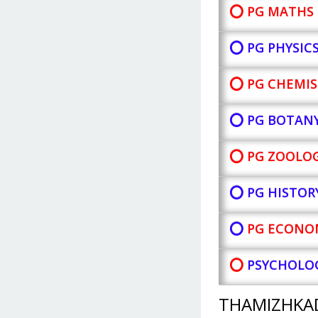
⭕ PG MATHS 
⭕ PG PHYSIC
⭕ PG CHEMIS
⭕ PG BOTAN
⭕ PG ZOOLOG
⭕ PG HISTOR
⭕
PG ECONOM
⭕
PSYCHOLOG
THAMIZHKA